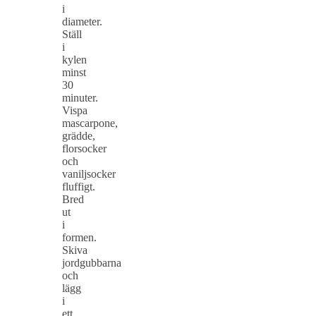
i
diameter.
Ställ
i
kylen
minst
30
minuter.
Vispa
mascarpone,
grädde,
florsocker
och
vaniljsocker
fluffigt.
Bred
ut
i
formen.
Skiva
jordgubbarna
och
lägg
i
ett