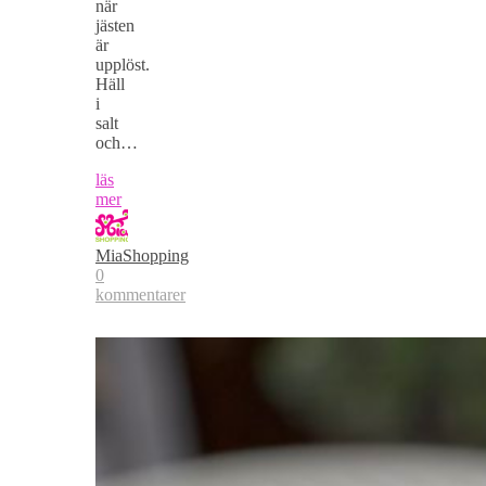
när
jästen
är
upplöst.
Häll
i
salt
och…
läs
mer
MiaShopping
0
kommentarer