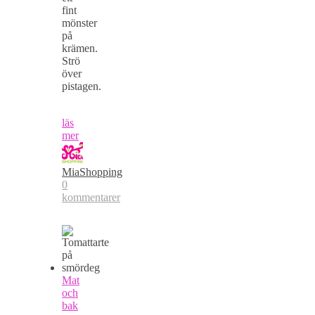
fint
mönster
på
krämen.
Strö
över
pistagen.
läs
mer
MiaShopping
0
kommentarer
Mat
och
bak