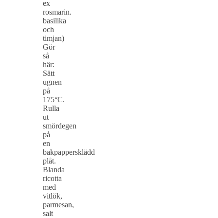
ex
rosmarin.
basilika
och
timjan)
Gör
så
här:
Sätt
ugnen
på
175°C.
Rulla
ut
smördegen
på
en
bakpappersklädd
plåt.
Blanda
ricotta
med
vitlök,
parmesan,
salt