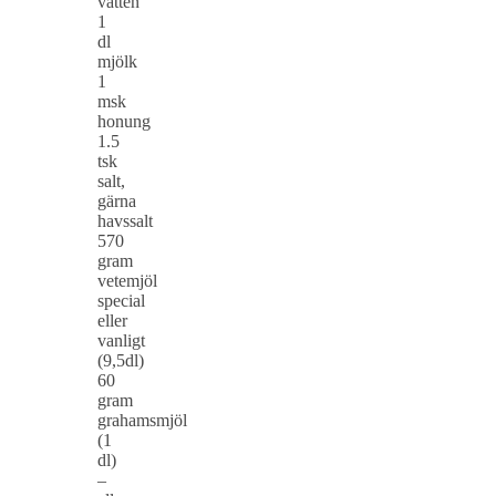
vatten
1
dl
mjölk
1
msk
honung
1.5
tsk
salt,
gärna
havssalt
570
gram
vetemjöl
special
eller
vanligt
(9,5dl)
60
gram
grahamsmjöl
(1
dl)
–