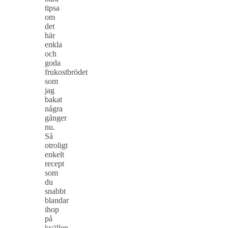
tipsa
om
det
här
enkla
och
goda
frukostbrödet
som
jag
bakat
några
gånger
nu.
Så
otroligt
enkelt
recept
som
du
snabbt
blandar
ihop
på
kvällen