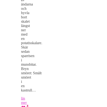
ändarna
och
hyvla
bort
skalet
längst
ner
med
en
potatisskalare.
Skär
sedan
sparrisen
i
munsbitar.
Bryn
smöret: Smält
smöret
i
en
kastrull…
läs
mer