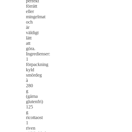
perfekt
förrätt
eller
mingelmat
och
är
väldigt
lätt
att
göra.
Ingredienser:
1
förpackning
kyld
smördeg
à
280
g
(gärna
glutenfri)
125
g
ricottaost
1
riven