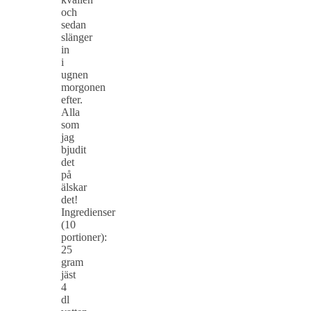
och
sedan
slänger
in
i
ugnen
morgonen
efter.
Alla
som
jag
bjudit
det
på
älskar
det!
Ingredienser
(10
portioner):
25
gram
jäst
4
dl