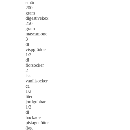
smör
200
gram
digestivekex
250
gram
mascarpone
3
dl
vispgrädde
1/2
dl
florsocker
2
tsk
vaniljsocker
ca
1/2
liter
jordgubbar
1/2
dl
hackade
pistagenötter
(jag