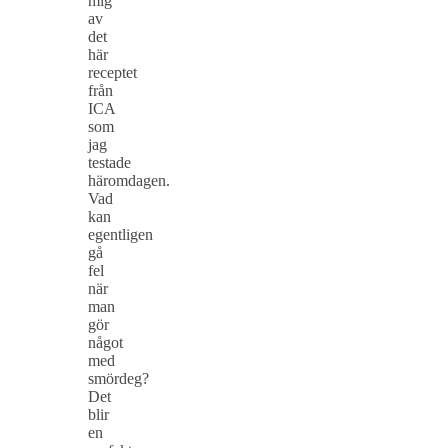
mig
av
det
här
receptet
från
ICA
som
jag
testade
häromdagen.
Vad
kan
egentligen
gå
fel
när
man
gör
något
med
smördeg?
Det
blir
en