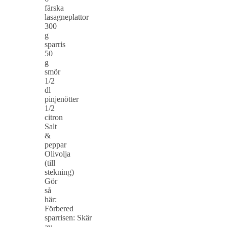
färska
lasagneplattor
300
g
sparris
50
g
smör
1/2
dl
pinjenötter
1/2
citron
Salt
&
peppar
Olivolja
(till
stekning)
Gör
så
här:
Förbered
sparrisen: Skär
av