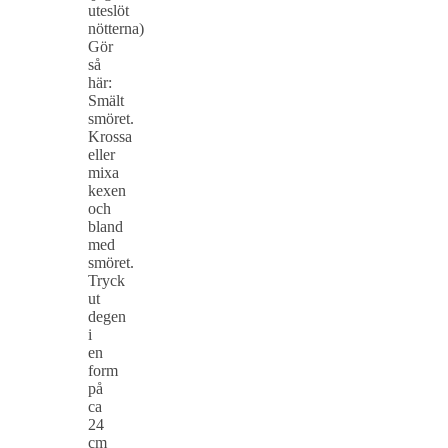
uteslöt
nötterna)
Gör
så
här:
Smält
smöret.
Krossa
eller
mixa
kexen
och
bland
med
smöret.
Tryck
ut
degen
i
en
form
på
ca
24
cm