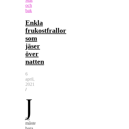
Mat
och
bak
Enkla
frukostfrallor
som
jäser
över
natten
6
april,
2021
/
J
ag
måste
bara