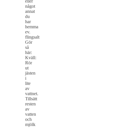
eller
något
annat
du
har
hemma
ev.
flingsalt
Gör
så
här:
Kväll:
Rör
ut
jästen
i
lite
av
vattnet.
Tillsätt
resten
av
vatten
och
mjölk