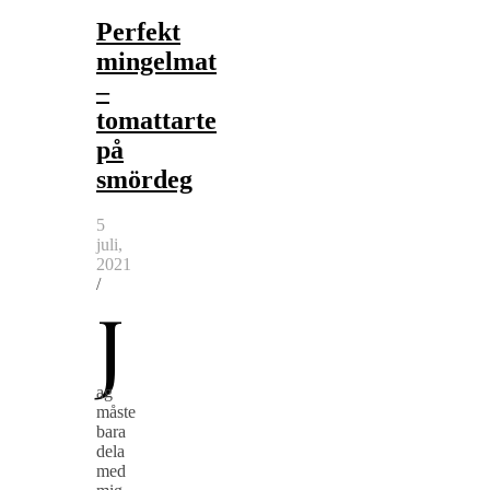
Perfekt
mingelmat
–
tomattarte
på
smördeg
5
juli,
2021
/
J
ag
måste
bara
dela
med