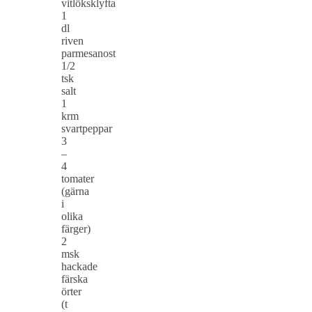
vitlöksklyfta
1
dl
riven
parmesanost
1/2
tsk
salt
1
krm
svartpeppar
3
–
4
tomater
(gärna
i
olika
färger)
2
msk
hackade
färska
örter
(t