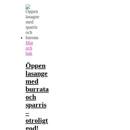
Mat
och
bak
Öppen
lasange
med
burrata
och
sparris
–
otroligt
god!