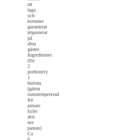
att
laga
och
kommer
garanterat
imponerar
på
dina
gäster.
Ingredienser
(för
2
portioner):
1
burrata
(gärna
rumstempererad
för
annars
kyler
den
ner
pastan)
Ca
6