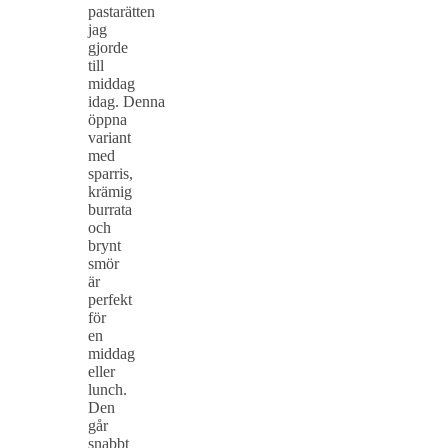
pastarätten
jag
gjorde
till
middag
idag. Denna
öppna
variant
med
sparris,
krämig
burrata
och
brynt
smör
är
perfekt
för
en
middag
eller
lunch.
Den
går
snabbt