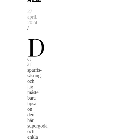
27
april,
2024
/
D
et
är
sparris-
säsong
och
jag
måste
bara
tipsa
on
den
här
supergoda
och
enkla