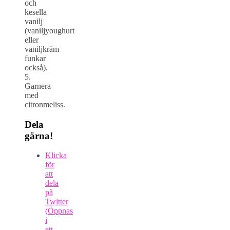
och
kesella
vanilj
(vaniljyoughurt
eller
vaniljkräm
funkar
också).
5.
Garnera
med
citronmeliss.
Dela
gärna!
Klicka
för
att
dela
på
Twitter
(Öppnas
i
ett