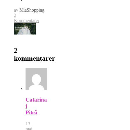
av
MiaShopping
2
Kommentarer
2
kommentarer
Catarina
i
Piteå
13
maj,