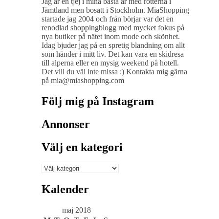
Jag är en tjej i mina bästa år med rötterna i
Jämtland men bosatt i Stockholm. MiaShopping
startade jag 2004 och från börjar var det en
renodlad shoppingblogg med mycket fokus på
nya butiker på nätet inom mode och skönhet.
Idag bjuder jag på en spretig blandning om allt
som händer i mitt liv. Det kan vara en skidresa
till alperna eller en mysig weekend på hotell.
Det vill du väl inte missa :) Kontakta mig gärna
på mia@miashopping.com
Följ mig på Instagram
Annonser
Välj en kategori
Välj
en
kategori
Kalender
maj 2018