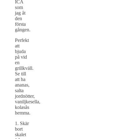
ICA
som
jag åt
den
första
gången.
Perfekt
att
bjuda
på vid
en
grillkväll.
Se till
att ha
ananas,
salta
jordnötter,
vaniljkesella,
kolasås
hemma.
1. Skär
bort
skalet