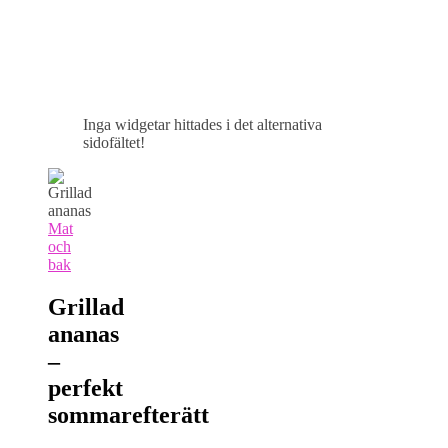
Inga widgetar hittades i det alternativa
sidofältet!
Mat
och
bak
Grillad
ananas
–
perfekt
sommarefterätt