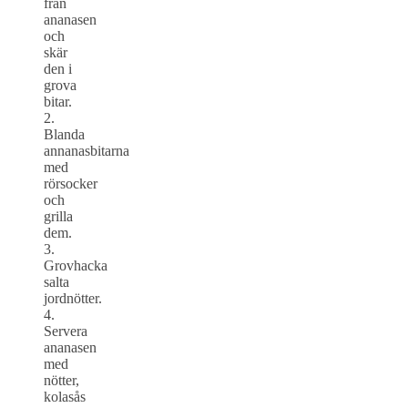
från
ananasen
och
skär
den i
grova
bitar.
2.
Blanda
annanasbitarna
med
rörsocker
och
grilla
dem.
3.
Grovhacka
salta
jordnötter.
4.
Servera
ananasen
med
nötter,
kolasås