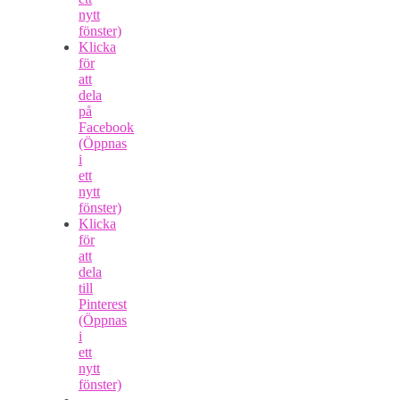
nytt
fönster)
Klicka
för
att
dela
på
Facebook
(Öppnas
i
ett
nytt
fönster)
Klicka
för
att
dela
till
Pinterest
(Öppnas
i
ett
nytt
fönster)