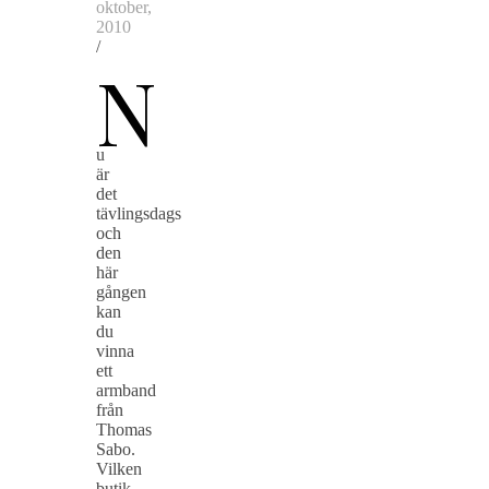
oktober,
2010
/
N
u
är
det
tävlingsdags
och
den
här
gången
kan
du
vinna
ett
armband
från
Thomas
Sabo.
Vilken
butik