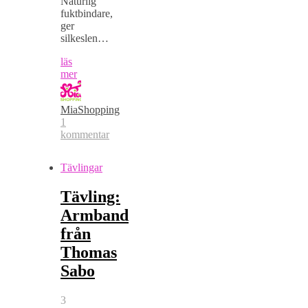
Naturlig
fuktbindare,
ger
silkeslen…
läs
mer
MiaShopping
1
kommentar
Tävlingar
Tävling:
Armband
från
Thomas
Sabo
3