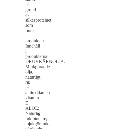
på
grund
av
silkesproteinet
som
finns
i
produkten.
Innehåll
i
produkterna
DRUVKÄRNOLJA:
Mjukgörande
olja,
naturligt
rik
på
antioxidanten
vitamin
E
ALOE:
Naturlig
fuktbindare,
mjukgörande,
vårdande