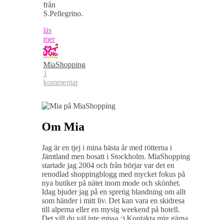
från
S.Pellegrino.
läs
mer
MiaShopping
1
kommentar
Om Mia
Jag är en tjej i mina bästa år med rötterna i
Jämtland men bosatt i Stockholm. MiaShopping
startade jag 2004 och från börjar var det en
renodlad shoppingblogg med mycket fokus på
nya butiker på nätet inom mode och skönhet.
Idag bjuder jag på en spretig blandning om allt
som händer i mitt liv. Det kan vara en skidresa
till alperna eller en mysig weekend på hotell.
Det vill du väl inte missa :) Kontakta mig gärna