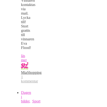
Vinnaren
kontaktas
via
mail.
Lycka
till!
Stort
grattis
till
vinnaren
Eva
Flood!
läs
mer
MiaShopping
1
kommentar
Dagen
i
bilder
,
Sport