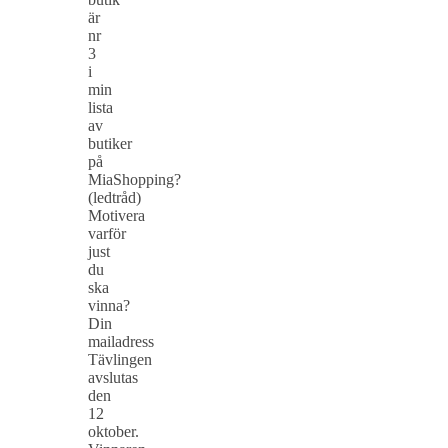
är
nr
3
i
min
lista
av
butiker
på
MiaShopping?
(ledtråd)
Motivera
varför
just
du
ska
vinna?
Din
mailadress
Tävlingen
avslutas
den
12
oktober.