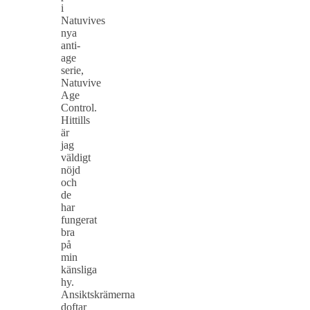
i
Natuvives
nya
anti-
age
serie,
Natuvive
Age
Control.
Hittills
är
jag
väldigt
nöjd
och
de
har
fungerat
bra
på
min
känsliga
hy.
Ansiktskrämerna
doftar