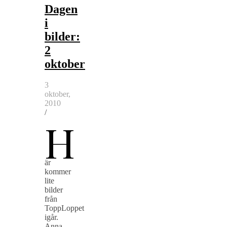
Dagen
i
bilder:
2
oktober
3
oktober,
2010
/
H
är
kommer
lite
bilder
från
ToppLoppet
igår.
Anna