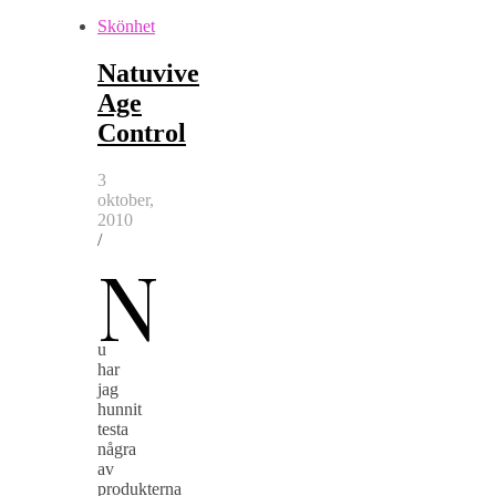
Skönhet
Natuvive
Age
Control
3
oktober,
2010
/
N
u
har
jag
hunnit
testa
några
av
produkterna