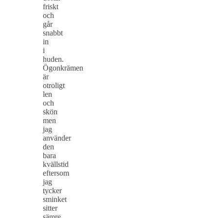
friskt
och
går
snabbt
in
i
huden.
Ögonkrämen
är
otroligt
len
och
skön
men
jag
använder
den
bara
kvällstid
eftersom
jag
tycker
sminket
sitter
sämre