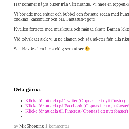
Här kommer några bilder från vårt firande. Vi hade en toppenkvä
Vi började med snittar och bubbel och fortsatte sedan med humme
choklad, kaksmulor och bär. Fantastiskt gott!
Kvällen fortsatte med musikquiz och många skratt. Barnen lekt
Vid tolvslaget gick vi ut på altanen och såg raketer från alla rikt
Sen blev kvällen lite suddig som ni ser
Dela gärna!
Klicka för att dela på Twitter (Öppnas i ett nytt fönster)
Klicka för att dela på Facebook (Öppnas i ett nytt fönster
Klicka för att dela till Pinterest (Öppnas i ett nytt fönster)
av
MiaShopping
1 kommentar