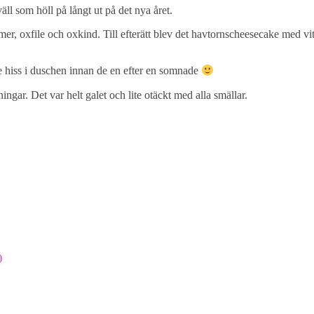
ll som höll på långt ut på det nya året.
r, oxfile och oxkind. Till efterätt blev det havtornscheesecake med vi
e hiss i duschen innan de en efter en somnade
ningar. Det var helt galet och lite otäckt med alla smällar.
)