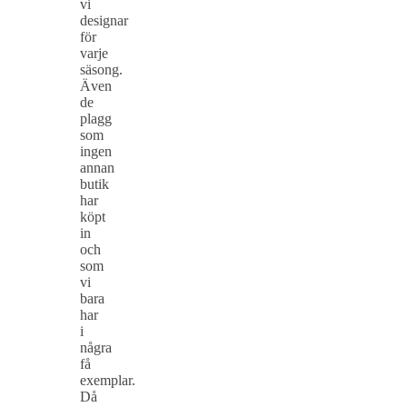
vi
designar
för
varje
säsong.
Även
de
plagg
som
ingen
annan
butik
har
köpt
in
och
som
vi
bara
har
i
några
få
exemplar.
Då