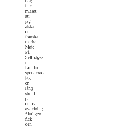
nog
inte
missat
att
jag
älskar
det
franska
märket
Maje.
På
Selfridges
i
London
spenderade
jag
en
lång
stund
på
deras
avdelning.
Slutligen
fick
den