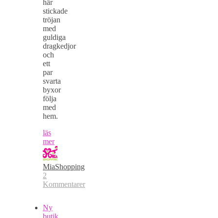
här
stickade
tröjan
med
guldiga
dragkedjor
och
ett
par
svarta
byxor
följa
med
hem.
läs
mer
MiaShopping
2
Kommentarer
Ny
butik