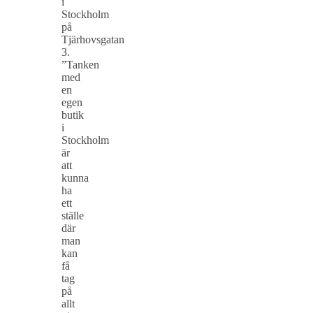
i
Stockholm
på
Tjärhovsgatan
3.
”Tanken
med
en
egen
butik
i
Stockholm
är
att
kunna
ha
ett
ställe
där
man
kan
få
tag
på
allt