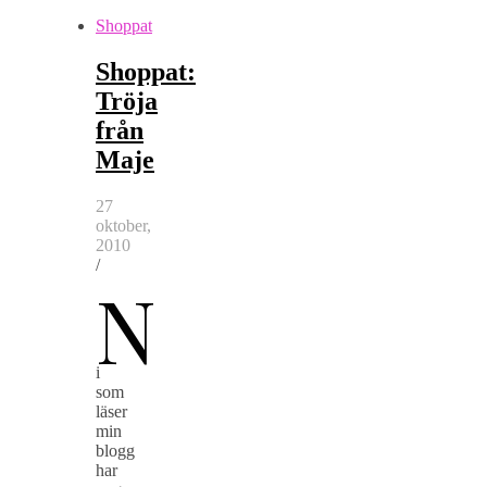
Shoppat
Shoppat:
Tröja
från
Maje
27
oktober,
2010
/
N
i
som
läser
min
blogg
har