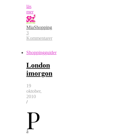
läs
mer
MiaShopping
3
Kommentarer
Shoppingguider
London
imorgon
19
oktober,
2010
/
P
å