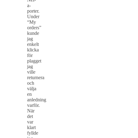
a-
porter.
Under
“My
orders”
kunde
jag
enkelt
klicka
för
plagget
jag
ville
returnera
och
välja
en
anledning
varför.
När
det
var
klart
fyllde