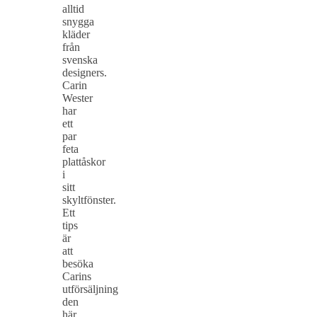
alltid
snygga
kläder
från
svenska
designers.
Carin
Wester
har
ett
par
feta
plattåskor
i
sitt
skyltfönster.
Ett
tips
är
att
besöka
Carins
utförsäljning
den
här