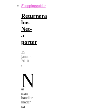
Shoppingguider
Returnera
hos
Net-
a-
porter
25
januari,
2010
/
N
är
man
handlar
kläder
på