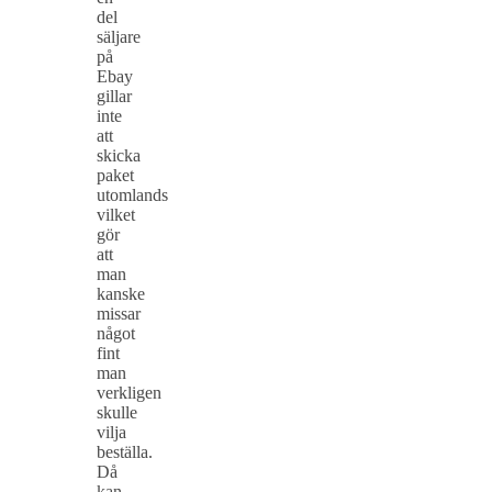
del
säljare
på
Ebay
gillar
inte
att
skicka
paket
utomlands
vilket
gör
att
man
kanske
missar
något
fint
man
verkligen
skulle
vilja
beställa.
Då
kan