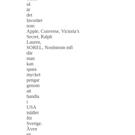
så
är
det
favoriter
som
Apple, Converse, Victoria’s
Secret, Ralph
Lauren,
SOREL, Nordstrom mfl
där
man
kan
spara
mycket
pengar
genom
att
handla
i
USA
istället
för
Sverige.
Även
en