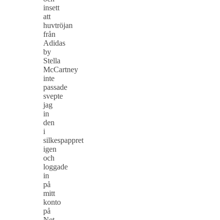
insett
att
huvtröjan
från
Adidas
by
Stella
McCartney
inte
passade
svepte
jag
in
den
i
silkespappret
igen
och
loggade
in
på
mitt
konto
på
Net-