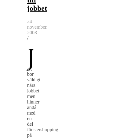
till
jobbet
24
november,
2008
/
J
ag
bor
väldigt
nära
jobbet
men
hinner
ändå
med
en
del
fönstershopping
på