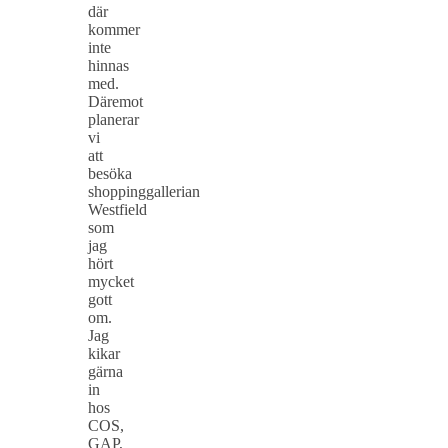
där
kommer
inte
hinnas
med.
Däremot
planerar
vi
att
besöka
shoppinggallerian
Westfield
som
jag
hört
mycket
gott
om.
Jag
kikar
gärna
in
hos
COS,
GAP,