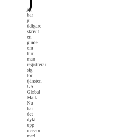
ag
har
ju
tidigare
skrivit
en
guide
om
hur
man
registrerar
sig
för
tjänsten
US
Global
Mail.
Nu
har
det
dykt
upp
massor
med