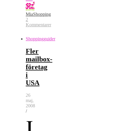
MiaShopping
2
Kommentarer
Shoppingguider
Fler
mailbox-
företag
i
USA
26
maj,
2008
/
J