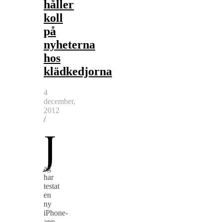
håller
koll
på
nyheterna
hos
klädkedjorna
4
december,
2012
/
J
ag
har
testat
en
ny
iPhone-
app