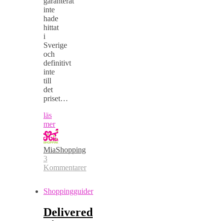
garanterat
inte
hade
hittat
i
Sverige
och
definitivt
inte
till
det
priset…
läs
mer
MiaShopping
3
Kommentarer
Shoppingguider
Delivered