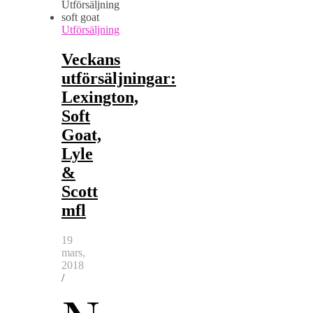
Utförsäljning
Veckans
utförsäljningar:
Lexington,
Soft
Goat,
Lyle
&
Scott
mfl
19
mars,
2018
/