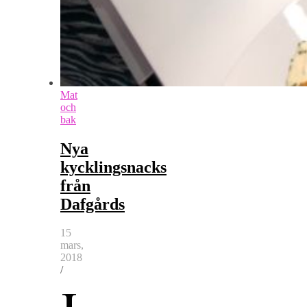
Mat
och
bak
Nya
kycklingsnacks
från
Dafgårds
15
mars,
2018
/