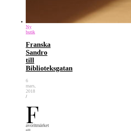
Ny
butik
Franska
Sandro
till
Biblioteksgatan
6
mars,
2018
/
F
avoritmärket
till