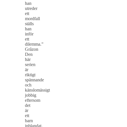
han
utreder
ett
mordfall
ställs
han
inför
ett
dilemma.”
Gråzon
Den
här
serien
är
riktigt
spännande
och
känslomässigt
jobbig
eftersom
det
är
ett
barn
inblandat.