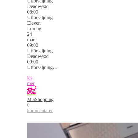
Utförsäljning
Deadwøød
08:00
Utförsäljning
Eleven
Lördag
24
mars
09:00
Utförsäljning
Deadwøød
09:00
Utförsäljning…
läs
mer
MiaShopping
0
kommentarer