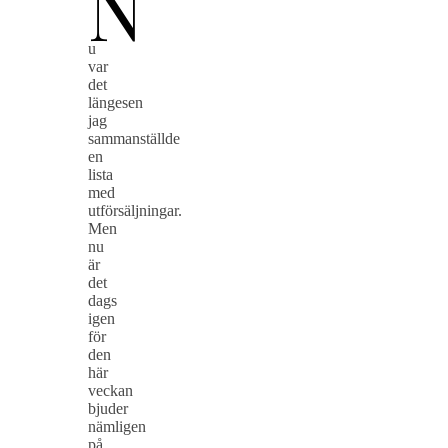
N
u
var
det
längesen
jag
sammanställde
en
lista
med
utförsäljningar.
Men
nu
är
det
dags
igen
för
den
här
veckan
bjuder
nämligen
på