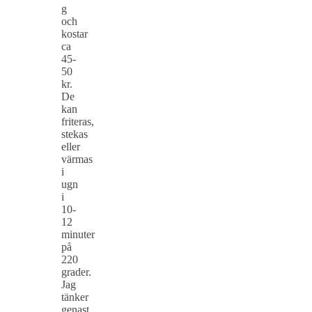
g
och
kostar
ca
45-
50
kr.
De
kan
friteras,
stekas
eller
värmas
i
ugn
i
10-
12
minuter
på
220
grader.
Jag
tänker
genast