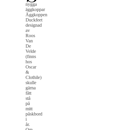
nygga
äggkoppar
Äggkoppen
Duckfeet
designad
av
Roos
Van
De
Velde
(finns
hos
Oscar
&
Clothile)
skulle
gärna
fått
stå
på
mitt
påskbord
i
år.
Om