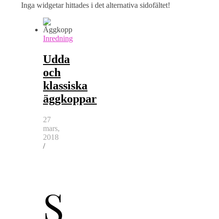
Inga widgetar hittades i det alternativa sidofältet!
Inredning
Udda
och
klassiska
äggkoppar
27
mars,
2018
/
S