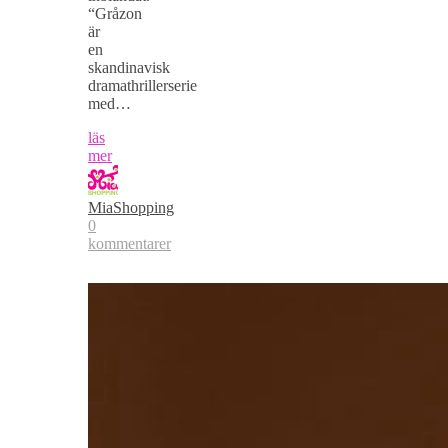
“Gråzon
är
en
skandinavisk
dramathrillerserie
med…
läs
mer
MiaShopping
0
kommentarer