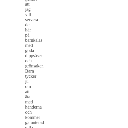
att
jag
vill
servera
det
här
på
barnkalas
med
goda
dippsåser
och
grönsaker.
Barn
tycker
ju
om
att
äta
med
händerna
och
kommer
garanterad
gilla