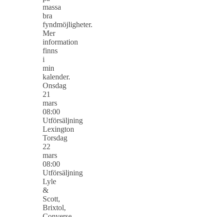
massa
bra
fyndmöjligheter.
Mer
information
finns
i
min
kalender.
Onsdag
21
mars
08:00
Utförsäljning
Lexington
Torsdag
22
mars
08:00
Utförsäljning
Lyle
&
Scott,
Brixtol,
Converse