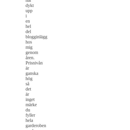
har
dykt
upp
i
en
hel
del
blogginlägg
hos
mig
genom
åren.
Prisnivån
är
ganska
hög
så
det
är
inget
märke
du
fyller
hela
garderoben