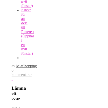
nytt
fönster)
Klicka
för
att
dela
till
Pinterest
(Öppnas
i
ett
nytt
fönster)
av
MiaShopping
0
kommentarer
Lämna
ett
svar