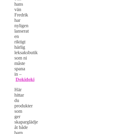
hans
vän
Fredrik
har
nyligen
lanserat
en
riktigt
härlig
leksaksbutik
som ni
måste
spana
in –
Dokidoki
Här
hittar
du
produkter
som
ger
skaparglädje
åt både
barn