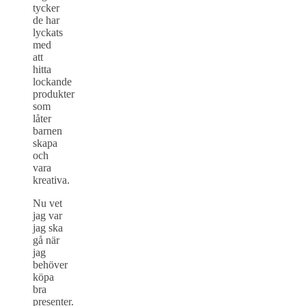
tycker
de har
lyckats
med
att
hitta
lockande
produkter
som
låter
barnen
skapa
och
vara
kreativa.
Nu vet
jag var
jag ska
gå när
jag
behöver
köpa
bra
presenter.