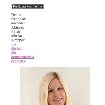
Denna
webbplats
använder
Akismet
för att
minska
skräppost.
Lär
dig hur
din
kommentardata
bearbetas
.