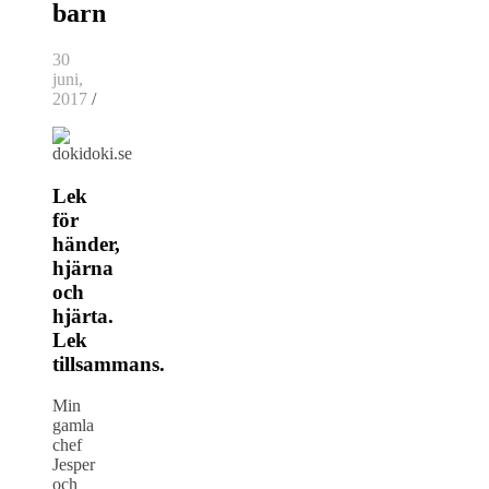
barn
30
juni,
2017
/
Lek
för
händer,
hjärna
och
hjärta.
Lek
tillsammans.
Min
gamla
chef
Jesper
och