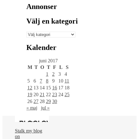
Annonser
Välj en kategori
Välj
en
kategori
Kalender
juni 2017
M
T
O
T
F
L
S
1
2
3
4
5
6
7
8
9
10
11
12
13
14
15
16
17
18
19
20
21
22
23
24
25
26
27
28
29
30
« maj
jul »
Stalk my blog
on