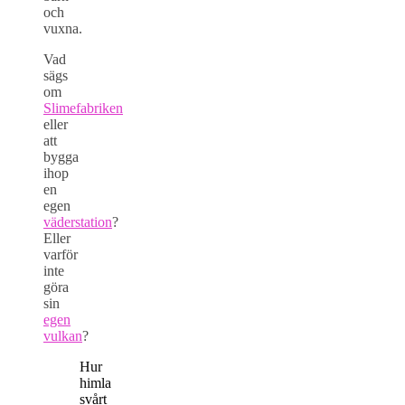
och
vuxna.
Vad
sägs
om
Slimefabriken
eller
att
bygga
ihop
en
egen
väderstation
?
Eller
varför
inte
göra
sin
egen
vulkan
?
Hur
himla
svårt