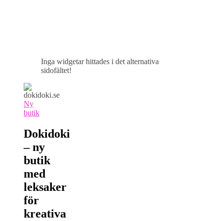
Inga widgetar hittades i det alternativa
sidofältet!
Ny
butik
Dokidoki
– ny
butik
med
leksaker
för
kreativa