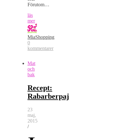
Förutom…
läs
mer
MiaShopping
0
kommentarer
Mat
och
bak
Recept:
Rabarberpaj
23
maj,
2015
/