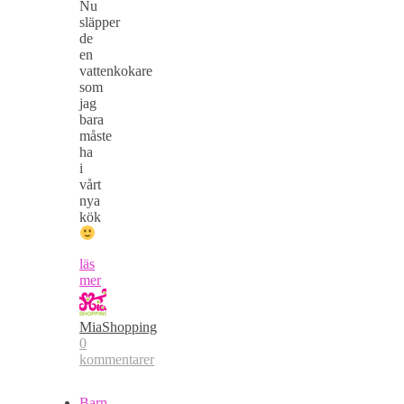
Nu
släpper
de
en
vattenkokare
som
jag
bara
måste
ha
i
vårt
nya
kök
läs
mer
MiaShopping
0
kommentarer
Barn