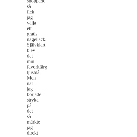
shoppade
så
fick
jag
välja
ett
gratis
nagellack.
Självklart
blev
det
min
favoritfärg
ljusblå.
Men
när
jag
började
stryka
på
det
så
märkte
jag
direkt