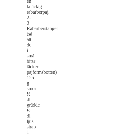
en
knäckig
rabarberpaj.
2-
3
Rabarberstänger
(så
att
de
i
små
bitar
täcker
pajformsbotten)
125
g
smör
½
dl
grädde
½
dl
ljus
sirap
1