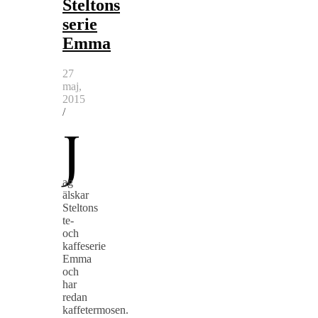
Steltons
serie
Emma
27
maj,
2015
/
J
ag
älskar
Steltons
te-
och
kaffeserie
Emma
och
har
redan
kaffetermosen.