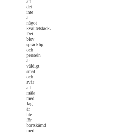
att
det
inte
är
något
kvalitetslack.
Det
blev
spräckligt
och
penseln
är
väldigt
smal
och
svår
att
måla
med.
Jag
är
lite
för
bortskämd
med