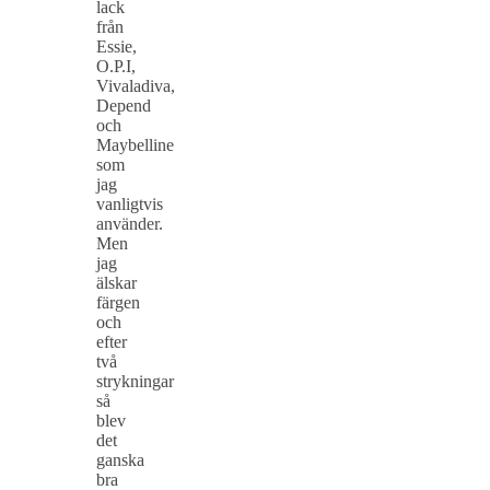
lack
från
Essie,
O.P.I,
Vivaladiva,
Depend
och
Maybelline
som
jag
vanligtvis
använder.
Men
jag
älskar
färgen
och
efter
två
strykningar
så
blev
det
ganska
bra