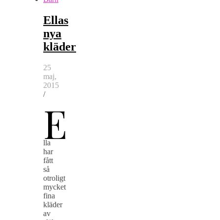
Ellas
nya
kläder
25
maj,
2015
/
E
lla
har
fått
så
otroligt
mycket
fina
kläder
av