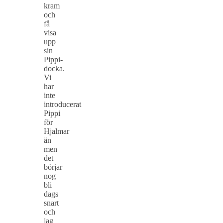
kram
och
få
visa
upp
sin
Pippi-
docka.
Vi
har
inte
introducerat
Pippi
för
Hjalmar
än
men
det
börjar
nog
bli
dags
snart
och
jag