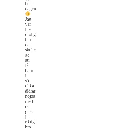
hela
dagen
Jag
var
lite
orolig
hur
det
skulle
gå
att
få
barn
i
så
olika
åldrar
nöjda
med
det
gick
ju
riktigt
bra.