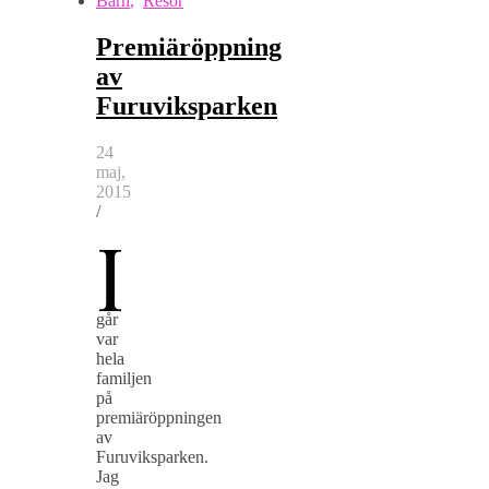
Barn
,
Resor
Premiäröppning
av
Furuviksparken
24
maj,
2015
/
I
går
var
hela
familjen
på
premiäröppningen
av
Furuviksparken.
Jag