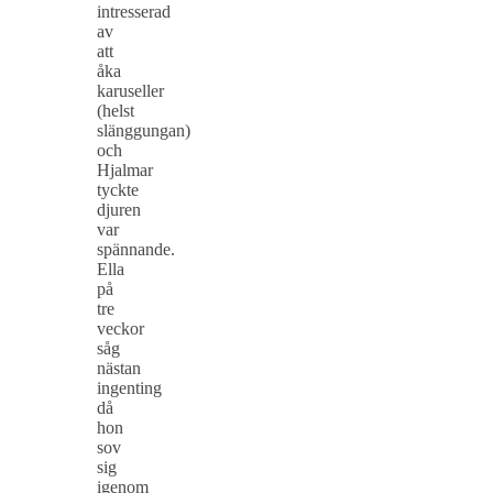
intresserad
av
att
åka
karuseller
(helst
slänggungan)
och
Hjalmar
tyckte
djuren
var
spännande.
Ella
på
tre
veckor
såg
nästan
ingenting
då
hon
sov
sig
igenom