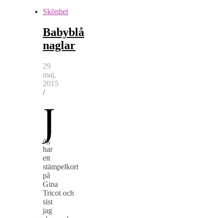
Skönhet
Babyblå
naglar
29
maj,
2015
/
J
ag
har
ett
stämpelkort
på
Gina
Tricot och
sist
jag