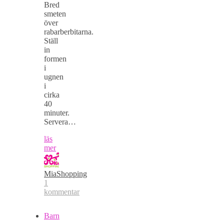
Bred
smeten
över
rabarberbitarna.
Ställ
in
formen
i
ugnen
i
cirka
40
minuter.
Servera…
läs
mer
MiaShopping
1
kommentar
Barn