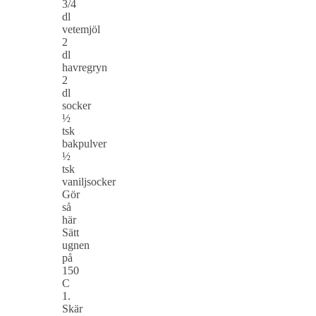
3/4
dl
vetemjöl
2
dl
havregryn
2
dl
socker
½
tsk
bakpulver
½
tsk
vaniljsocker
Gör
så
här
Sätt
ugnen
på
150
C
1.
Skär