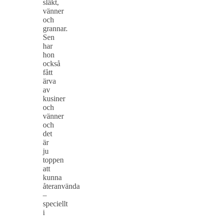
släkt,
vänner
och
grannar.
Sen
har
hon
också
fått
ärva
av
kusiner
och
vänner
och
det
är
ju
toppen
att
kunna
återanvända
–
speciellt
i