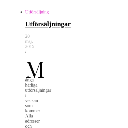
Utförsäljning
Utförsäljningar
20
maj,
2015
/
M
ånga
härliga
utförsäljningar
i
veckan
som
kommer.
Alla
adresser
och