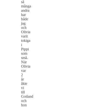
så
många
andra
har
både
jag
och
Olivia
varit
tokiga
i
Pippi
som
små.
När
Olivia
var
2
år
åkte
vi
till
Gotland
och
hon