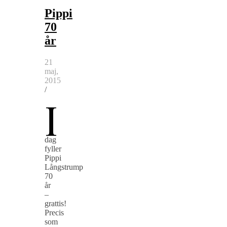
Pippi
70
år
21
maj,
2015
/
I
dag
fyller
Pippi
Långstrump
70
år
–
grattis!
Precis
som