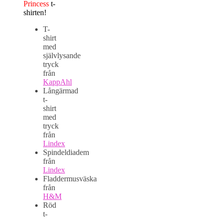
Princess
t-
shirten!
T-
shirt
med
självlysande
tryck
från
KappAhl
Långärmad
t-
shirt
med
tryck
från
Lindex
Spindeldiadem
från
Lindex
Fladdermusväska
från
H&M
Röd
t-