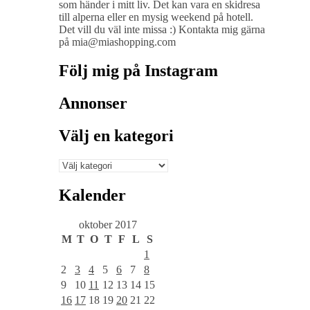
som händer i mitt liv. Det kan vara en skidresa
till alperna eller en mysig weekend på hotell.
Det vill du väl inte missa :) Kontakta mig gärna
på mia@miashopping.com
Följ mig på Instagram
Annonser
Välj en kategori
Välj
en
kategori
Kalender
oktober 2017
M
T
O
T
F
L
S
1
2
3
4
5
6
7
8
9
10
11
12
13
14
15
16
17
18
19
20
21
22