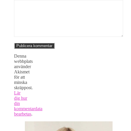
Denna
webbplats
använder
Akismet
för att
minska
skräppost.
Lär
dig hur
din
kommentardata
bearbetas
.