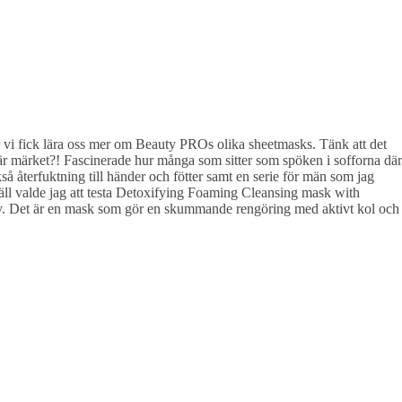
r vi fick lära oss mer om Beauty PROs olika sheetmasks. Tänk att det
här märket?! Fascinerade hur många som sitter som spöken i sofforna där
 återfuktning till händer och fötter samt en serie för män som jag
ll valde jag att testa Detoxifying Foaming Cleansing mask with
v. Det är en mask som gör en skummande rengöring med aktivt kol och