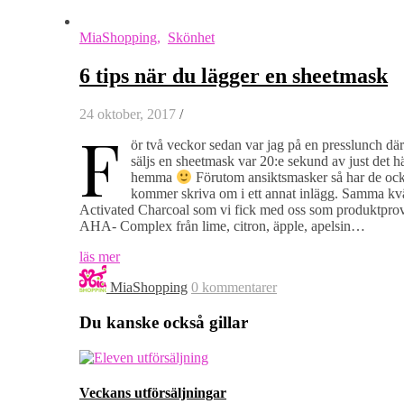
MiaShopping
,
Skönhet
6 tips när du lägger en sheetmask
24 oktober, 2017
/
F
ör två veckor sedan var jag på en presslunch dä
säljs en sheetmask var 20:e sekund av just det 
hemma
Förutom ansiktsmasker så har de också
kommer skriva om i ett annat inlägg. Samma kvä
Activated Charcoal som vi fick med oss som produktpro
AHA- Complex från lime, citron, äpple, apelsin…
läs mer
MiaShopping
0 kommentarer
Du kanske också gillar
Veckans utförsäljningar