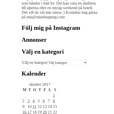
som händer i mitt liv. Det kan vara en skidresa
till alperna eller en mysig weekend på hotell.
Det vill du väl inte missa :) Kontakta mig gärna
på mia@miashopping.com
Följ mig på Instagram
Annonser
Välj en kategori
Välj en kategori
Kalender
oktober 2017
M
T
O
T
F
L
S
1
2
3
4
5
6
7
8
9
10
11
12
13
14
15
16
17
18
19
20
21
22