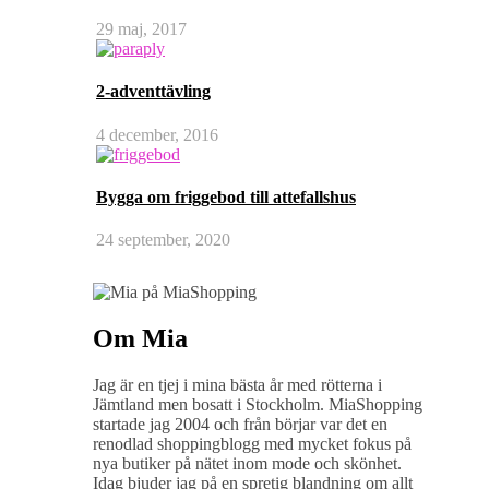
29 maj, 2017
2-adventtävling
4 december, 2016
Bygga om friggebod till attefallshus
24 september, 2020
Om Mia
Jag är en tjej i mina bästa år med rötterna i
Jämtland men bosatt i Stockholm. MiaShopping
startade jag 2004 och från börjar var det en
renodlad shoppingblogg med mycket fokus på
nya butiker på nätet inom mode och skönhet.
Idag bjuder jag på en spretig blandning om allt