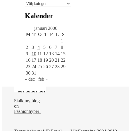
Välj
en
kategori
Kalender
januari 2006
M
T
O
T
F
L
S
1
2
3
4
5
6
7
8
9
10
11
12
13
14
15
16
17
18
19
20
21
22
23
24
25
26
27
28
29
30
31
« dec
feb »
Stalk my blog
on
Fashionhyper!