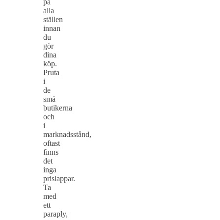
på
alla
ställen
innan
du
gör
dina
köp.
Pruta
i
de
små
butikerna
och
i
marknadsstånd,
oftast
finns
det
inga
prislappar.
Ta
med
ett
paraply,