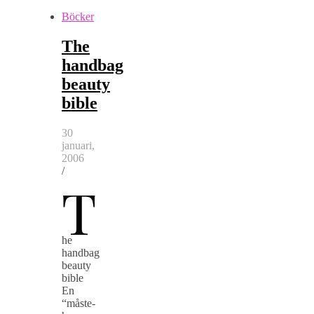
Böcker
The
handbag
beauty
bible
30
januari,
2006
/
T
he
handbag
beauty
bible
En
“måste-