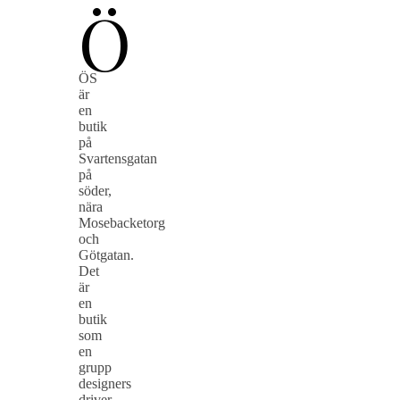
Ö
ÖS
är
en
butik
på
Svartensgatan
på
söder,
nära
Mosebacketorg
och
Götgatan.
Det
är
en
butik
som
en
grupp
designers
driver