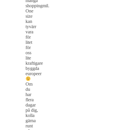
många
shoppingmil.
One
size
kan
tyvärr
vara
för
litet
för
oss
lite
kraftigare
byggda
europeer
Om
du
har
flera
dagar
på dig,
kolla
gärna
runt