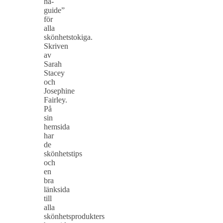
ha-
guide”
för
alla
skönhetstokiga.
Skriven
av
Sarah
Stacey
och
Josephine
Fairley.
På
sin
hemsida
har
de
skönhetstips
och
en
bra
länksida
till
alla
skönhetsprodukters