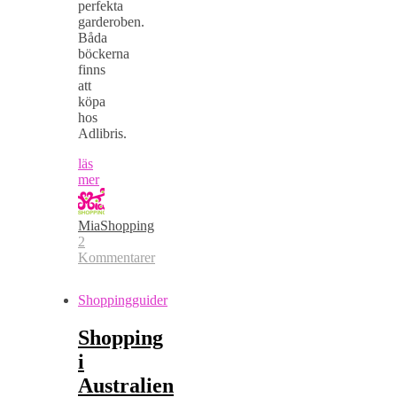
perfekta
garderoben.
Båda
böckerna
finns
att
köpa
hos
Adlibris.
läs
mer
MiaShopping
2
Kommentarer
Shoppingguider
Shopping
i
Australien