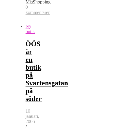
MiaShopping
0
kommentarer
Ny
butik
ÖÖS
är
en
butik
på
Svartensgatan
på
söder
10
januari,
2006
/