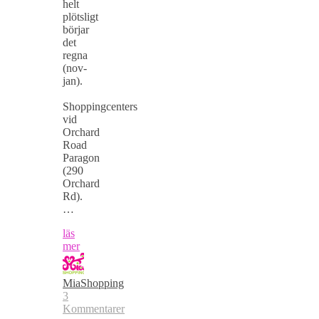
helt
plötsligt
börjar
det
regna
(nov-
jan).
Shoppingcenters
vid
Orchard
Road
Paragon
(290
Orchard
Rd).
…
läs
mer
MiaShopping
3
Kommentarer