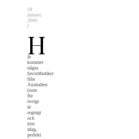
18
januari,
2006
/
H
är
kommer
några
favoritbutiker
från
Australien
(som
för
övrigt
är
regnigt
och
trist
idag,
perfekt