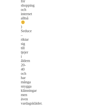
för
shopping
och
internet
alltså
)
Seduce
–
riktar
sig
till
tjejer
i
åldern
20-
40
och
har
många
snygga
klänningar
men
även
vardagskläder.