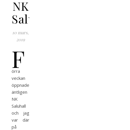
NK
Saluhall
10 mars,
2019
F
örra
veckan
öppnade
äntligen
NK
Saluhall
och jag
var där
på