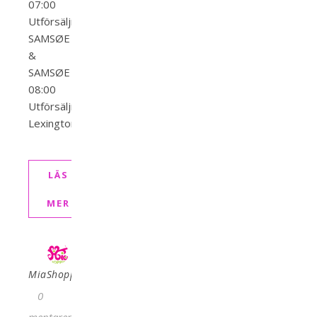
07:00
Utförsäljning
SAMSØE
&
SAMSØE
08:00
Utförsäljning
Lexington…
LÄS
MER
MiaShopping
0