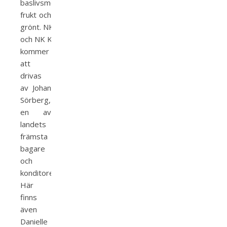
baslivsmedel,
frukt och
grönt. NK Bröd
och NK Konfektyr
kommer
att
drivas
av Johan
Sörberg,
en av
landets
främsta
bagare
och
konditorer.
Här
finns
även
Danielle