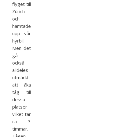
flyget till
Zürich
och
hämtade
upp vår
hyrbil.
Men det
går
också
alldeles
utmärkt
att åka
tåg till
dessa
platser
vilket tar
ca 3
timmar.
Tågen