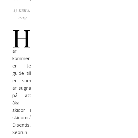
13 mars,
2019
H
är
kommer
en lite
guide till
er som
är sugna
på att
åka
skidor i
skidområdet
Disentis,
Sedrun