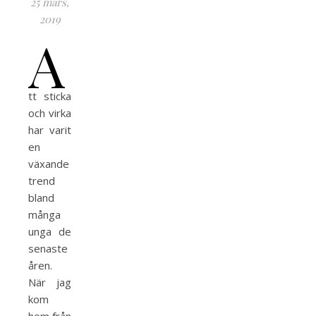
25 mars,
2019
A
tt sticka
och virka
har varit
en
växande
trend
bland
många
unga de
senaste
åren.
När jag
kom