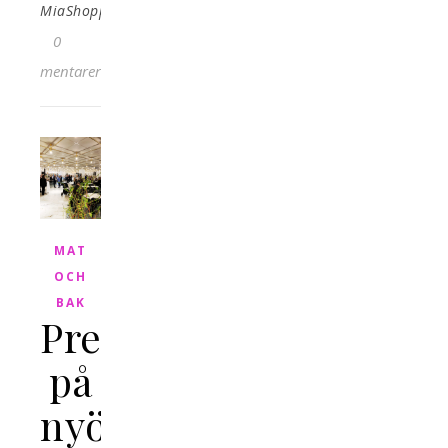
MiaShopping
0
kommentarer
MAT
OCH
BAK
Presslunch
på
nyöppnade