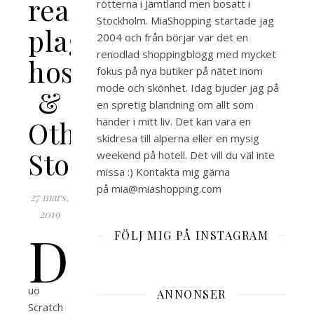
rea-
rötterna i Jämtland men bosatt i
Stockholm. MiaShopping startade jag
plagg
2004 och från börjar var det en
renodlad shoppingblogg med mycket
hos
fokus på nya butiker på nätet inom
mode och skönhet. Idag bjuder jag på
&
en spretig blandning om allt som
Other
händer i mitt liv. Det kan vara en
skidresa till alperna eller en mysig
Stories
weekend på hotell. Det vill du väl inte
missa :) Kontakta mig gärna
på mia@miashopping.com
27 mars,
2019
D
FÖLJ MIG PÅ INSTAGRAM
uo
ANNONSER
Scratch