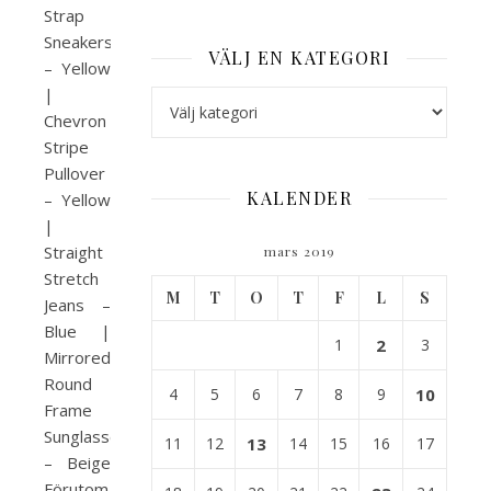
Strap
Sneakers
VÄLJ EN KATEGORI
– Yellow
|
Välj en kategori
Chevron
Stripe
Pullover
KALENDER
– Yellow
|
Straight
mars 2019
Stretch
M
T
O
T
F
L
S
Jeans –
Blue |
1
2
3
Mirrored
Round
4
5
6
7
8
9
10
Frame
Sunglasses
11
12
13
14
15
16
17
– Beige
Förutom