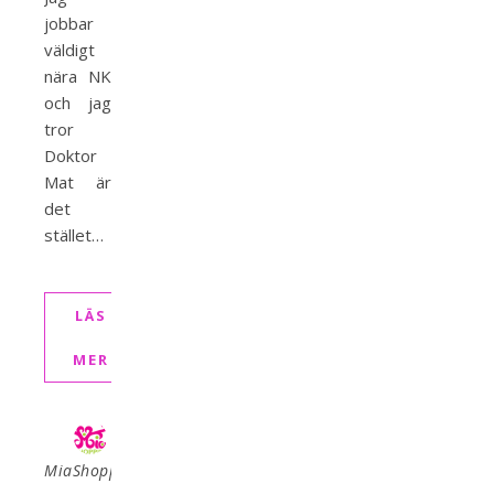
jobbar
väldigt
nära NK
och jag
tror
Doktor
Mat är
det
stället…
LÄS
MER
MiaShopping