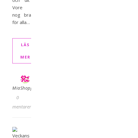
och ull.
Vore
nog bra
för alla…
LÄS
MER
MiaShopping
0
kommentarer