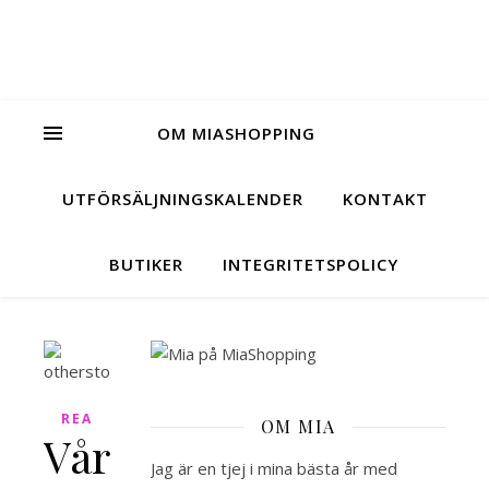
OM MIASHOPPING
UTFÖRSÄLJNINGSKALENDER
KONTAKT
BUTIKER
INTEGRITETSPOLICY
REA
OM MIA
Våriga
Jag är en tjej i mina bästa år med