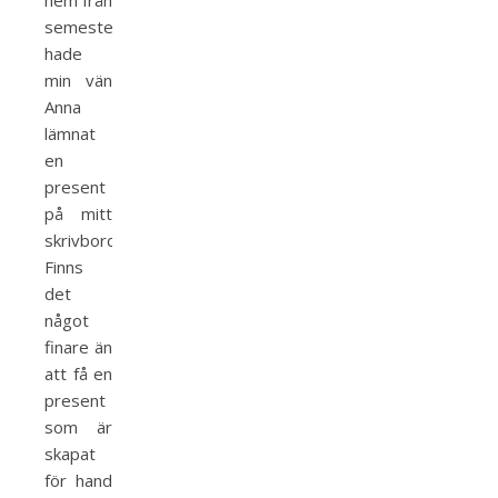
hem från
semestern
hade
min vän
Anna
lämnat
en
present
på mitt
skrivbord.
Finns
det
något
finare än
att få en
present
som är
skapat
för hand