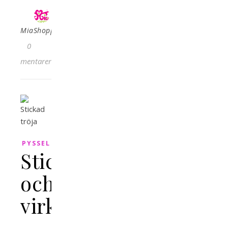
MiaShopping
0
kommentarer
PYSSEL
Sticka
och
virka