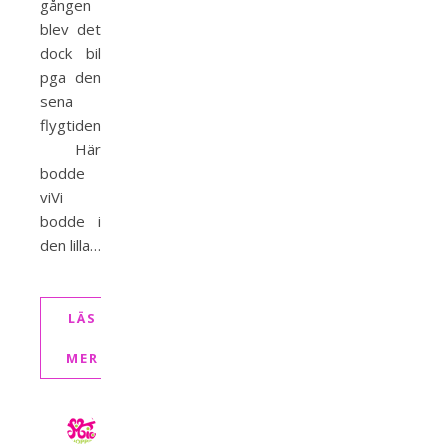
gången
blev det
dock bil
pga den
sena
flygtiden.
Här
bodde
viVi
bodde i
den lilla…
LÄS
MER