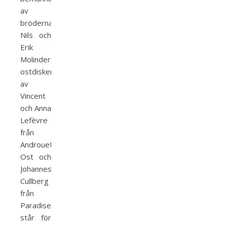
av
bröderna
Nils och
Erik
Molinder,
ostdisken
av
Vincent
och Anna
Lefèvre
från
Androuet
Ost och
Johannes
Cullberg
från
Paradiset
står för