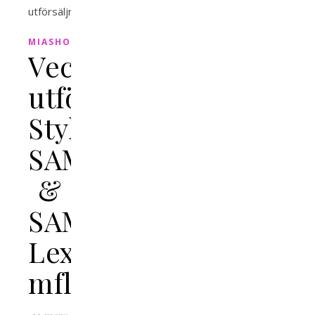
MIASHOPPING
Veckans
utförsäljningar:
Stylein,
SAMSØE
&
SAMSØE,
Lexington
mfl