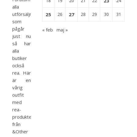
18
19
20
21
22
23
24
alla
utförsäljningar
25
26
27
28
29
30
31
som
pågår
« feb
maj »
just nu
så har
alla
butiker
också
rea. Här
är en
vårig
outfit
med
rea-
produkter
från
&Other