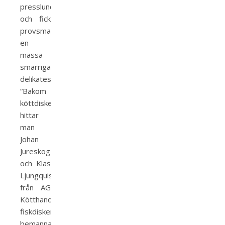
presslunch
och fick
provsmaka
en
massa
smarriga
delikatesser.
“Bakom
köttdisken
hittar
man
Johan
Jureskog
och Klas
Ljungquist
från AG
Kötthandel,
fiskdisken
bemannas