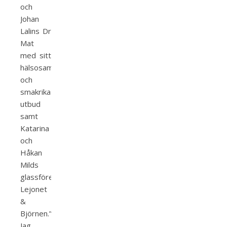
och
Johan
Lalins Dr
Mat
med sitt
hälsosamma
och
smakrika
utbud
samt
Katarina
och
Håkan
Milds
glassföretag
Lejonet
&
Björnen.”
Jag