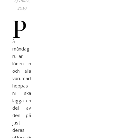
23 mars,
2019
P
å
måndag
rullar
lönen in
och alla
varumärken
hoppas
ni ska
lägga en
del av
den på
just
deras
utförsäljning.