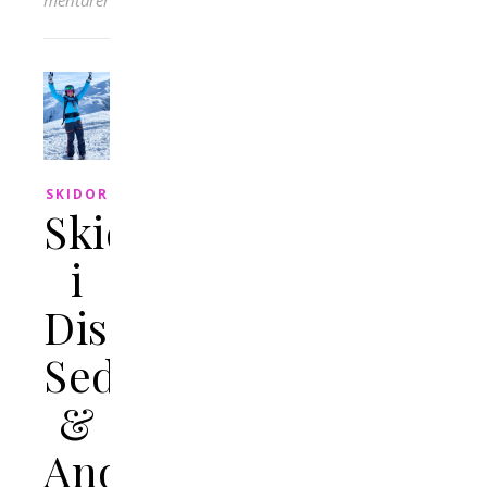
kommentarer
SKIDOR
Skidåkning
i
Disentis,
Sedrun
&
Andermatt