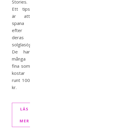
Stories.
Ett tips
är att
spana
efter
deras
solglasögon.
De har
många
fina som
kostar
runt 100
kr.
LÄS
MER