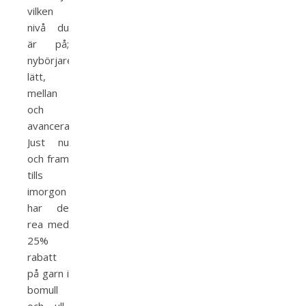
vilken
nivå du
är på;
nybörjare,
lätt,
mellan
och
avancerat.
Just nu
och fram
tills
imorgon
har de
rea med
25%
rabatt
på garn i
bomull