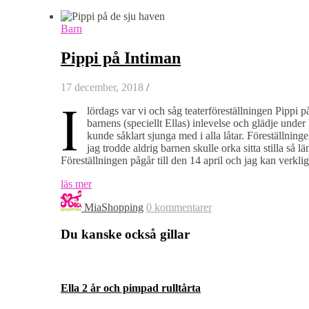
Barn
Pippi på Intiman
17 december, 2018
/
I
lördags var vi och såg teaterföreställningen Pippi p
barnens (speciellt Ellas) inlevelse och glädje under
kunde såklart sjunga med i alla låtar. Föreställnin
jag trodde aldrig barnen skulle orka sitta stilla så 
Föreställningen pågår till den 14 april och jag kan verkl
läs mer
MiaShopping
0 kommentarer
Du kanske också gillar
Ella 2 år och pimpad rulltårta