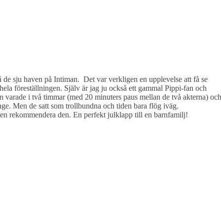
å de sju haven på Intiman. Det var verkligen en upplevelse att få se
 hela föreställningen. Själv är jag ju också ett gammal Pippi-fan och
gen varade i två timmar (med 20 minuters paus mellan de två akterna) oc
länge. Men de satt som trollbundna och tiden bara flög iväg.
igen rekommendera den. En perfekt julklapp till en barnfamilj!