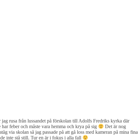
r jag rusa från lussandet på förskolan till Adolfs Fredriks kyrka där
sse har feber och måste vara hemma och krya på sig
Det är nog
iatåg via skolan så jag passade på att gå loss med kameran på mina fina
 inte stå still. Tur en är i fokus i alla fall