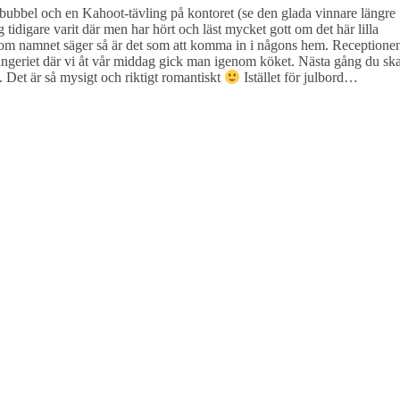
 bubbel och en Kahoot-tävling på kontoret (se den glada vinnare längre
ig tidigare varit där men har hört och läst mycket gott om det här lilla
s som namnet säger så är det som att komma in i någons hem. Receptione
rangeriet där vi åt vår middag gick man igenom köket. Nästa gång du sk
 Det är så mysigt och riktigt romantiskt
Istället för julbord…