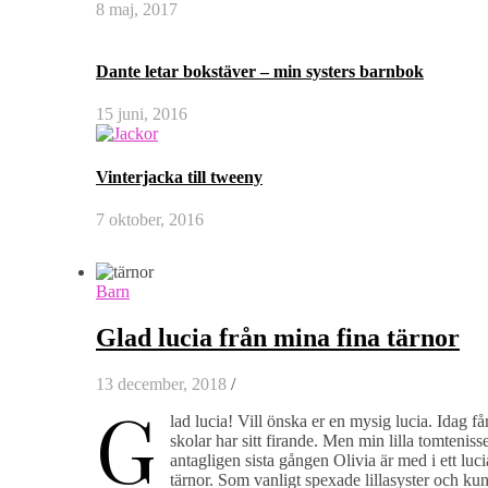
8 maj, 2017
Dante letar bokstäver – min systers barnbok
15 juni, 2016
Vinterjacka till tweeny
7 oktober, 2016
Barn
Glad lucia från mina fina tärnor
13 december, 2018
/
G
lad lucia! Vill önska er en mysig lucia. Idag få
skolar har sitt firande. Men min lilla tomteni
antagligen sista gången Olivia är med i ett luc
tärnor. Som vanligt spexade lillasyster och kunde