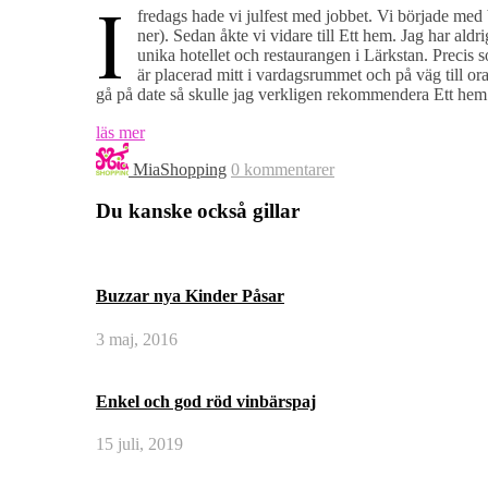
I
fredags hade vi julfest med jobbet. Vi började med
ner). Sedan åkte vi vidare till Ett hem. Jag har aldr
unika hotellet och restaurangen i Lärkstan. Preci
är placerad mitt i vardagsrummet och på väg till o
gå på date så skulle jag verkligen rekommendera Ett hem.
läs mer
MiaShopping
0 kommentarer
Du kanske också gillar
Buzzar nya Kinder Påsar
3 maj, 2016
Enkel och god röd vinbärspaj
15 juli, 2019