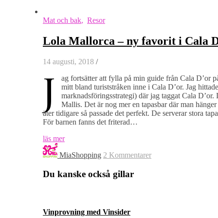
Mat och bak
,
Resor
Lola Mallorca – ny favorit i Cala 
14 augusti, 2018
/
J
ag fortsätter att fylla på min guide från Cala D’or
mitt bland turiststråken inne i Cala D’or. Jag hitta
marknadsföringsstrategi) där jag taggat Cala D’or. 
Mallis. Det är nog mer en tapasbar där man hänger 
äter tidigare så passade det perfekt. De serverar stora t
För barnen fanns det friterad…
läs mer
MiaShopping
2 Kommentarer
Du kanske också gillar
Vinprovning med Vinsider