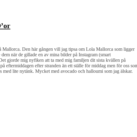
D’or
 på Mallorca. Den här gången vill jag tipsa om Lola Mallorca som ligger
de dem när de gillade en av mina bilder på Instagram (smart
Det gjorde mig nyfiken att ta med mig familjen dit sista kvällen på
på eftermiddagen efter stranden än ett ställe för middag men för oss so
apas med lite nytänk. Mycket med avocado och halloumi som jag älskar.