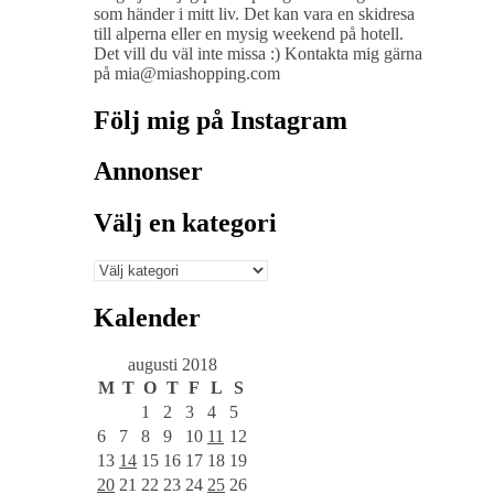
som händer i mitt liv. Det kan vara en skidresa
till alperna eller en mysig weekend på hotell.
Det vill du väl inte missa :) Kontakta mig gärna
på mia@miashopping.com
Följ mig på Instagram
Annonser
Välj en kategori
Välj
en
kategori
Kalender
augusti 2018
M
T
O
T
F
L
S
1
2
3
4
5
6
7
8
9
10
11
12
13
14
15
16
17
18
19
20
21
22
23
24
25
26