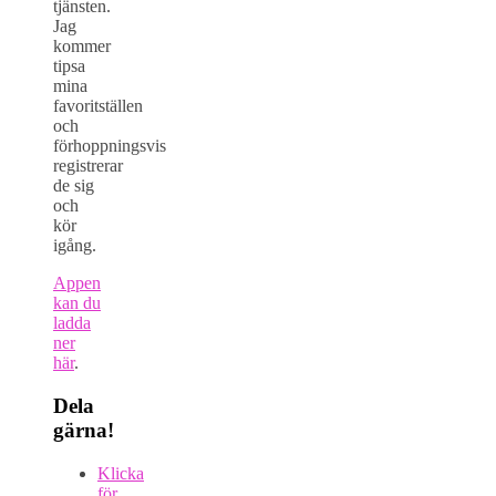
tjänsten.
Jag
kommer
tipsa
mina
favoritställen
och
förhoppningsvis
registrerar
de sig
och
kör
igång.
Appen
kan du
ladda
ner
här
.
Dela
gärna!
Klicka
för