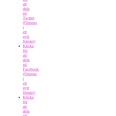
att
dela
på
Twitter
(Öppnas
i
ett
nytt
fönster)
Klicka
för
att
dela
på
Facebook
(Öppnas
i
ett
nytt
fönster)
Klicka
för
att
dela
till