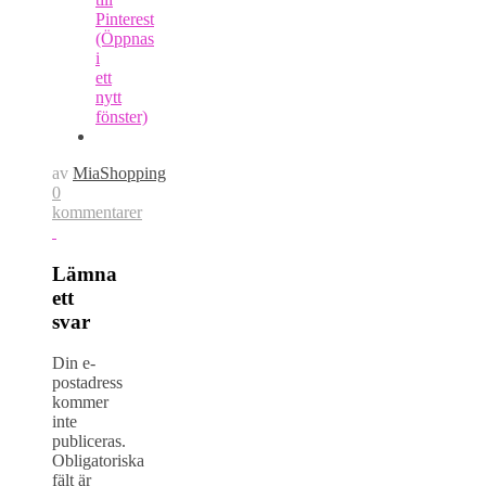
Pinterest
(Öppnas
i
ett
nytt
fönster)
av
MiaShopping
0
kommentarer
Lämna
ett
svar
Din e-
postadress
kommer
inte
publiceras.
Obligatoriska
fält är