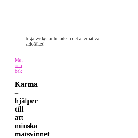
Inga widgetar hittades i det alternativa
sidofältet!
Mat
och
bak
Karma
–
hjälper
till
att
minska
matsvinnet