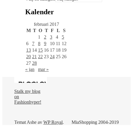
Kalender
februari 2017
M
T
O
T
F
L
S
1
2
3
4
5
6
7
8
9
10
11
12
13
14
15
16
17
18
19
20
21
22
23
24
25
26
27
28
« jan
mar »
Stalk my blog
on
Fashionhyper!
Temat Ashe av
WP Royal
.
MiaShopping 2004-2019