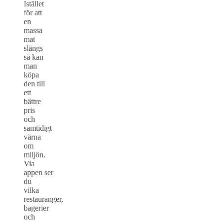
Istället
för att
en
massa
mat
slängs
så kan
man
köpa
den till
ett
bättre
pris
och
samtidigt
värna
om
miljön.
Via
appen ser
du
vilka
restauranger,
bagerier
och