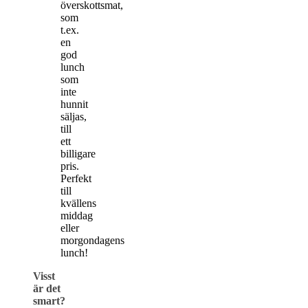
överskottsmat,
som
t.ex.
en
god
lunch
som
inte
hunnit
säljas,
till
ett
billigare
pris.
Perfekt
till
kvällens
middag
eller
morgondagens
lunch!
Visst
är det
smart?