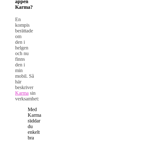
appen
Karma?
En
kompis
berättade
om
den i
helgen
och nu
finns
den i
min
mobil. Så
här
beskriver
Karma
sin
verksamhet:
Med
Karma
räddar
du
enkelt
bra