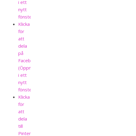
i ett
nytt
fönster)
Klicka
för
att
dela
på
Facebook
(Öppnas
i ett
nytt
fönster)
Klicka
för
att
dela
till
Pinterest