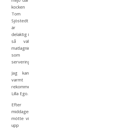
miljö där
kocken
Tom
Sjöstedt
är
delaktig i
så väl
matlagning
som
servering.
Jag kan
varmt
rekommendera
Lilla Ego.
Efter
middagen
mötte vi
upp