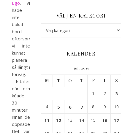
Ego
. Vi
hade
VÄLJ EN KATEGORI
inte
bokat
Välj en kategori
bord
eftersom
vi inte
kunnat
KALENDER
planera
så långt i
juli 2016
förväg.
M
T
O
T
F
L
S
Istället
där och
1
2
3
köade
30
4
5
6
7
8
9
10
minuter
innan de
11
12
13
14
15
16
17
öppnade.
Det var