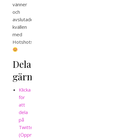
vänner
och
avslutade
kvällen
med
Hotshots
Dela
gärna!
Klicka
för
att
dela
på
Twitter
(Öppnas