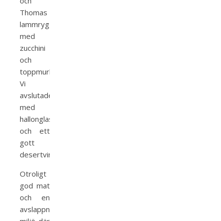
och
Thomas
lammrygg
med
zucchini
och
toppmurklor.
Vi
avslutade
med
hallonglass
och ett
gott
desertvin.
Otroligt
god mat
och en
avslappnad