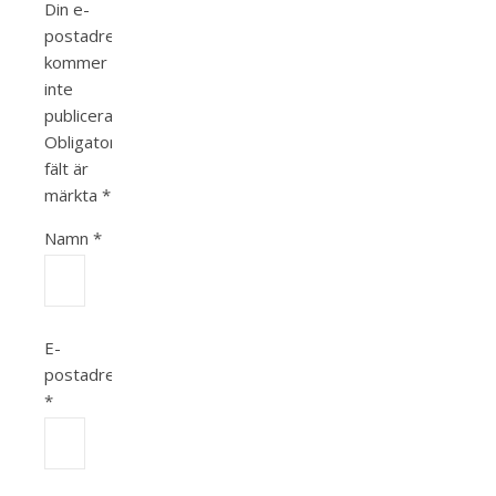
Din e-
postadress
kommer
inte
publiceras.
Obligatoriska
fält är
märkta
*
Namn
*
E-
postadress
*