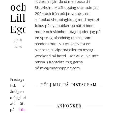
rötterna i Jämtland men bosatt i
och
Stockholm. MiaShopping startade jag
Lilla
2004 och från börjar var det en
renodlad shoppingblogg med mycket
Ego
fokus på nya butiker på nätet inom
mode och skönhet. Idag bjuder jag på
en spretig blandning om allt som
3 juli,
händer i mitt liv. Det kan vara en
2016
skidresa till alperna eller en mysig
weekend på hotell. Det vill du väl inte
missa :) Kontakta mig gärna
på mia@miashopping.com
Fredags
FÖLJ MIG PÅ INSTAGRAM
fick vi
äntligen
möjlighet
att äta
ANNONSER
på
Lilla