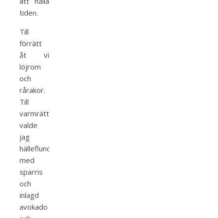
att hålla
tiden.
Till
förrätt
åt vi
löjrom
och
rårakor.
Till
varmrätt
valde
jag
hälleflundra
med
sparris
och
inlagd
avokado