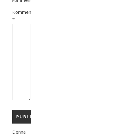
kommentar.
Kommentar
*
Denna