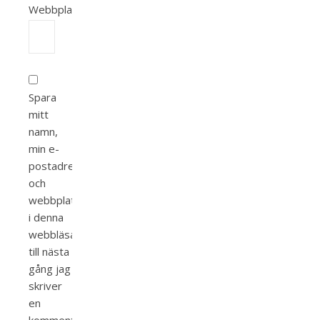
Webbplats
Spara
mitt
namn,
min e-
postadress
och
webbplats
i denna
webbläsare
till nästa
gång jag
skriver
en