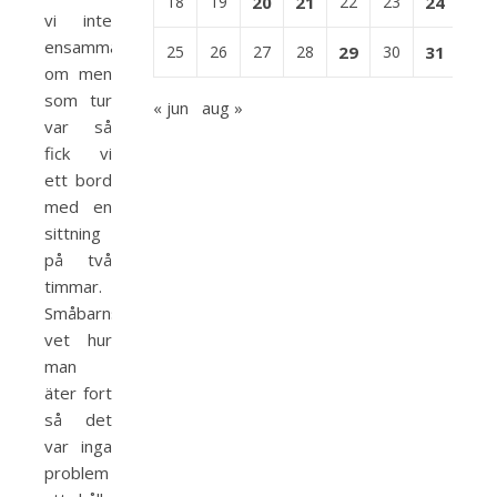
18
19
20
21
22
23
24
vi inte
ensamma
25
26
27
28
29
30
31
om men
som tur
« jun
aug »
var så
fick vi
ett bord
med en
sittning
på två
timmar.
Småbarnsföräldrar
vet hur
man
äter fort
så det
var inga
problem