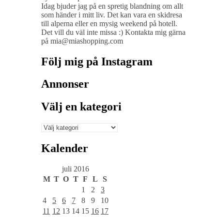
Idag bjuder jag på en spretig blandning om allt
som händer i mitt liv. Det kan vara en skidresa
till alperna eller en mysig weekend på hotell.
Det vill du väl inte missa :) Kontakta mig gärna
på mia@miashopping.com
Följ mig på Instagram
Annonser
Välj en kategori
Välj
en
kategori
Kalender
juli 2016
M
T
O
T
F
L
S
1
2
3
4
5
6
7
8
9
10
11
12
13
14
15
16
17