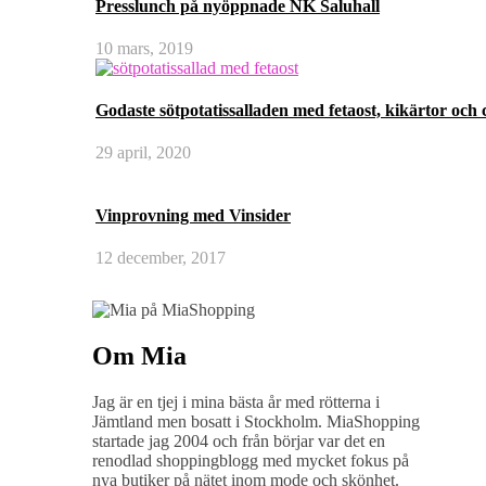
Presslunch på nyöppnade NK Saluhall
10 mars, 2019
Godaste sötpotatissalladen med fetaost, kikärtor och
29 april, 2020
Vinprovning med Vinsider
12 december, 2017
Om Mia
Jag är en tjej i mina bästa år med rötterna i
Jämtland men bosatt i Stockholm. MiaShopping
startade jag 2004 och från börjar var det en
renodlad shoppingblogg med mycket fokus på
nya butiker på nätet inom mode och skönhet.