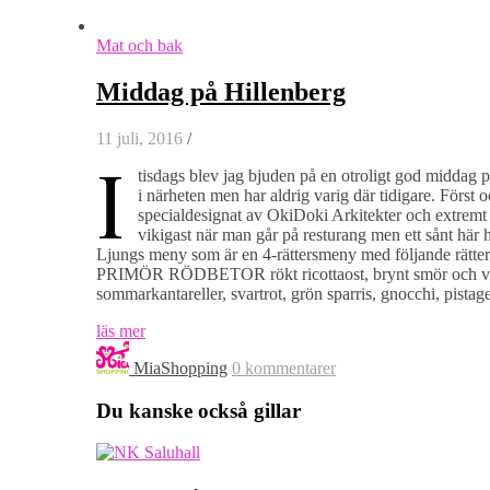
Mat och bak
Middag på Hillenberg
11 juli, 2016
/
I
tisdags blev jag bjuden på en otroligt god middag 
i närheten men har aldrig varig där tidigare. Först oc
specialdesignat av OkiDoki Arkitekter och extremt 
vikigast när man går på resturang men ett sånt här
Ljungs meny som är en 4-rättersmeny med följande rä
PRIMÖR RÖDBETOR rökt ricottaost, brynt smör 
sommarkantareller, svartrot, grön sparris, gnocchi, pista
läs mer
MiaShopping
0 kommentarer
Du kanske också gillar