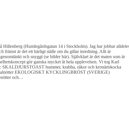
på Hillenberg (Humlegårdsgatan 14 i Stockholm). Jag har jobbar alldele
h främst är det ett härligt ställe om du gillar inredning. Allt är
genomtänkt och snyggt (se bilder här). Självklart är det maten som är
 helhetskoncept gör ganska mycket åt hela upplevelsen. Vi tog Karl
tter: SKALDJURSTOAST hummer, krabba, räkor och kronärtskocka
och valnötter EKOLOGISKT KYCKLINGBRÖST (SVERIGE)
genötter och…