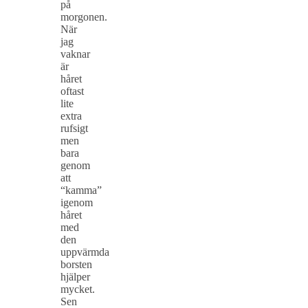
på
morgonen.
När
jag
vaknar
är
håret
oftast
lite
extra
rufsigt
men
bara
genom
att
“kamma”
igenom
håret
med
den
uppvärmda
borsten
hjälper
mycket.
Sen