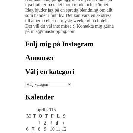
nya butiker på nätet inom mode och skönhet.
Idag bjuder jag på en spretig blandning om allt
som händer i mitt liv. Det kan vara en skidresa
till alperna eller en mysig weekend på hotell.
Det vill du väl inte missa :) Kontakta mig gärna
på mia@miashopping.com
Följ mig på Instagram
Annonser
Välj en kategori
Välj
en
kategori
Kalender
april 2015
M
T
O
T
F
L
S
1
2
3
4
5
6
7
8
9
10
11
12