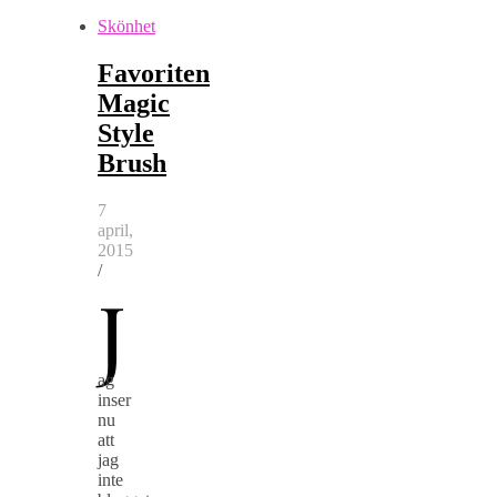
Skönhet
Favoriten
Magic
Style
Brush
7
april,
2015
/
J
ag
inser
nu
att
jag
inte