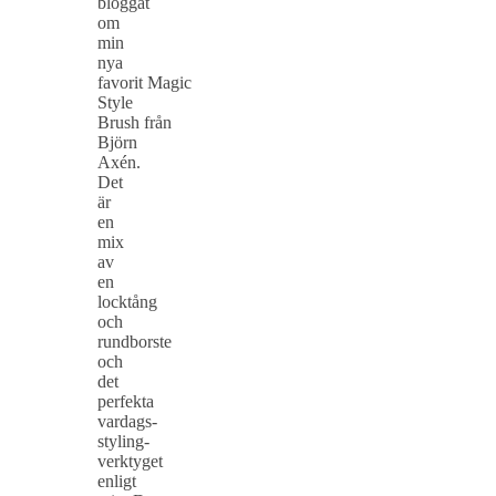
bloggat
om
min
nya
favorit Magic
Style
Brush från
Björn
Axén.
Det
är
en
mix
av
en
locktång
och
rundborste
och
det
perfekta
vardags-
styling-
verktyget
enligt