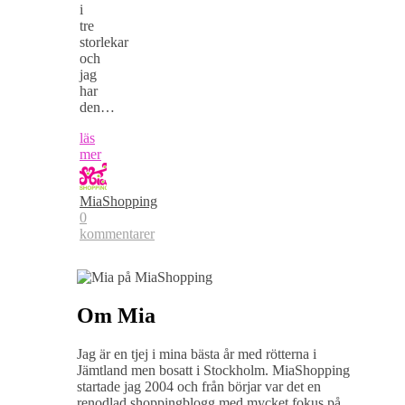
i
tre
storlekar
och
jag
har
den…
läs
mer
MiaShopping
0
kommentarer
Om Mia
Jag är en tjej i mina bästa år med rötterna i
Jämtland men bosatt i Stockholm. MiaShopping
startade jag 2004 och från börjar var det en
renodlad shoppingblogg med mycket fokus på