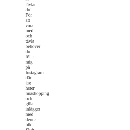
tävlar
du!
För
att
vara
med
och
tävla
behöver
du
följa
mig
på
Instagram
där
jag
heter
miashopping
och
gilla
inlägget
med
denna
bild.
Skriv