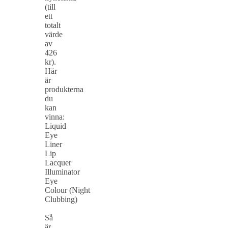
(till
ett
totalt
värde
av
426
kr).
Här
är
produkterna
du
kan
vinna:
Liquid
Eye
Liner
Lip
Lacquer
Illuminator
Eye
Colour (Night
Clubbing)
Så
är