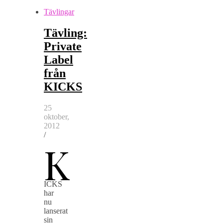
Tävlingar
Tävling:
Private
Label
från
KICKS
25
oktober,
2012
/
K
ICKS
har
nu
lanserat
sin