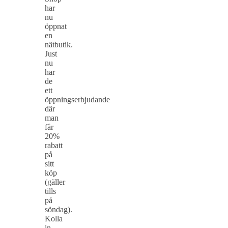
har
nu
öppnat
en
nätbutik.
Just
nu
har
de
ett
öppningserbjudande
där
man
får
20%
rabatt
på
sitt
köp
(gäller
tills
på
söndag).
Kolla
in