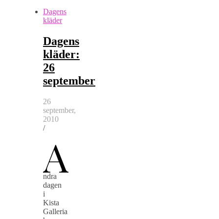
Dagens
kläder
Dagens
kläder:
26
september
26
september,
2010
/
A
ndra
dagen
i
Kista
Galleria