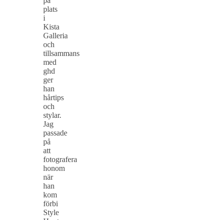
på
plats
i
Kista
Galleria
och
tillsammans
med
ghd
ger
han
hårtips
och
stylar.
Jag
passade
på
att
fotografera
honom
när
han
kom
förbi
Style