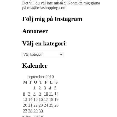
Det vill du väl inte missa :) Kontakta mig gärna
på mia@miashopping.com
Följ mig på Instagram
Annonser
Välj en kategori
Välj
en
kategori
Kalender
september 2010
M
T
O
T
F
L
S
1
2
3
4
5
6
7
8
9
10
11
12
13
14
15
16
17
18
19
20
21
22
23
24
25
26
27
28
29
30
« aug
okt »