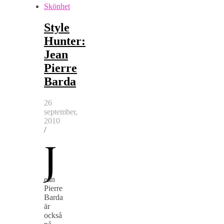
Skönhet
Style
Hunter:
Jean
Pierre
Barda
26
september,
2010
/
J
ean
Pierre
Barda
är
också