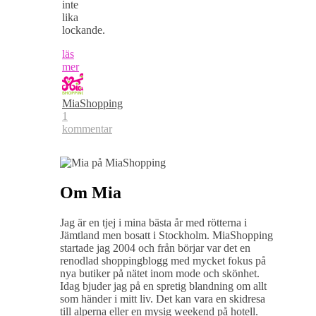
inte
lika
lockande.
läs
mer
MiaShopping
1
kommentar
Om Mia
Jag är en tjej i mina bästa år med rötterna i
Jämtland men bosatt i Stockholm. MiaShopping
startade jag 2004 och från börjar var det en
renodlad shoppingblogg med mycket fokus på
nya butiker på nätet inom mode och skönhet.
Idag bjuder jag på en spretig blandning om allt
som händer i mitt liv. Det kan vara en skidresa
till alperna eller en mysig weekend på hotell.