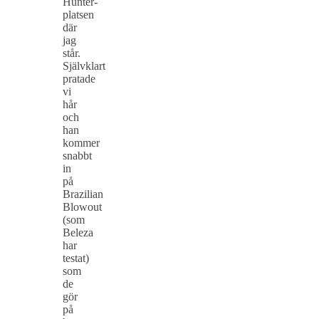
Hunter-
platsen
där
jag
står.
Självklart
pratade
vi
hår
och
han
kommer
snabbt
in
på
Brazilian
Blowout
(som
Beleza
har
testat)
som
de
gör
på