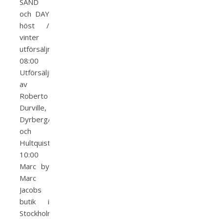
SAND
och DAY
höst /
vinter
utförsäljning
08:00
Utförsäljning
av
Roberto
Durville,
Dyrberg/Kern
och
Hultquist
10:00
Marc by
Marc
Jacobs
butik i
Stockholm