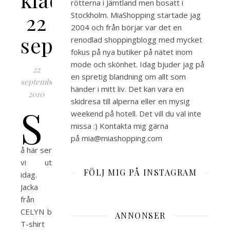
rötterna i Jämtland men bosatt i
22
Stockholm. MiaShopping startade jag
2004 och från börjar var det en
september
renodlad shoppingblogg med mycket
fokus på nya butiker på nätet inom
mode och skönhet. Idag bjuder jag på
22
en spretig blandning om allt som
september,
händer i mitt liv. Det kan vara en
2010
skidresa till alperna eller en mysig
S
weekend på hotell. Det vill du väl inte
missa :) Kontakta mig gärna
på mia@miashopping.com
å här ser
vi ut
FÖLJ MIG PÅ INSTAGRAM
idag.
Jacka
från
CELYN b
ANNONSER
T-shirt