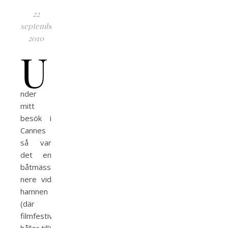
22
september,
2010
U
nder
mitt
besök i
Cannes
så var
det en
båtmässa
nere vid
hamnen
(där
filmfestivalen