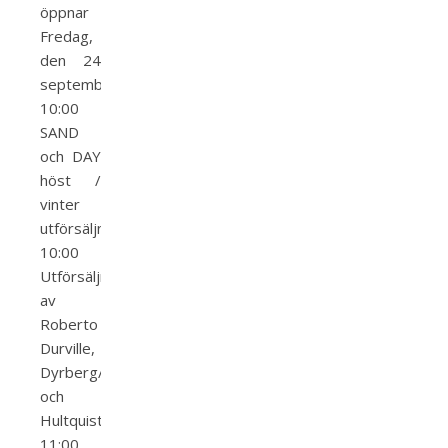
öppnar
Fredag,
den 24
september
10:00
SAND
och DAY
höst /
vinter
utförsäljning
10:00
Utförsäljning
av
Roberto
Durville,
Dyrberg/Kern
och
Hultquist
11:00