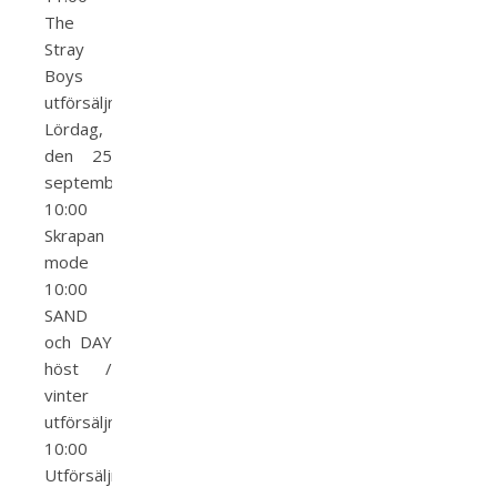
The
Stray
Boys
utförsäljning
Lördag,
den 25
september
10:00
Skrapan
mode
10:00
SAND
och DAY
höst /
vinter
utförsäljning
10:00
Utförsäljning