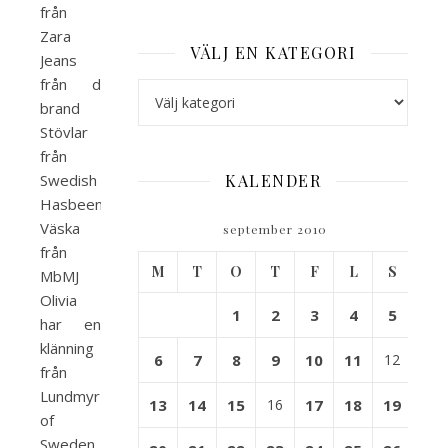
från
Zara
VÄLJ EN KATEGORI
Jeans
från d
Välj en kategori
brand
Stövlar
från
Swedish
KALENDER
Hasbeens
Väska
september 2010
från
M
T
O
T
F
L
S
MbMJ
Olivia
1
2
3
4
5
har en
klänning
6
7
8
9
10
11
12
från
Lundmyr
13
14
15
16
17
18
19
of
Sweden.