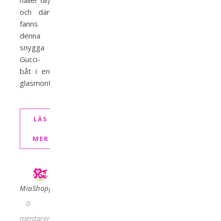
håller till)
och där
fanns
denna
snygga
Gucci-
båt i en
glasmonter.
LÄS
MER
MiaShopping
0
kommentarer