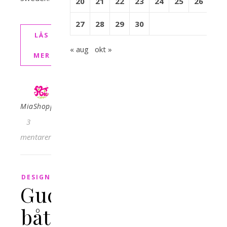
20
21
22
23
24
25
26
27
28
29
30
LÄS
« aug
okt »
MER
MiaShopping
3
Kommentarer
DESIGN
Gucci-
båt