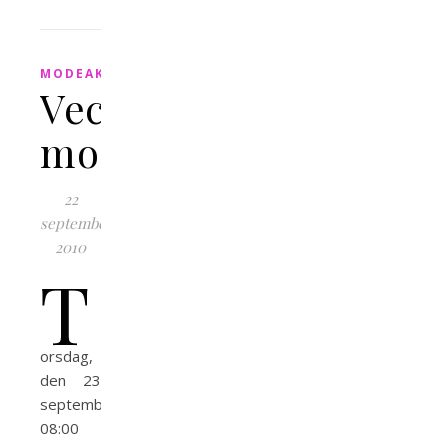
,
,
MODEAKTIVITETER
SHOPPINGAKTIVITETER
UTFÖR
Veckans
modeaktiviteter
22
september,
2010
T
orsdag,
den 23
september
08:00