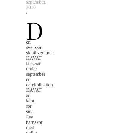
september,
2010
/
D
en
svenska
skotillverkaren
KAVAT
lanserar
under
september
en
damkollektion.
KAVAT
är
känt
för
sina
fina
barnskor
med
tydlig