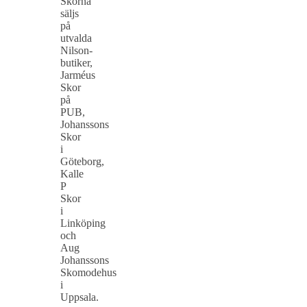
Skorna
säljs
på
utvalda
Nilson-
butiker,
Jarméus
Skor
på
PUB,
Johanssons
Skor
i
Göteborg,
Kalle
P
Skor
i
Linköping
och
Aug
Johanssons
Skomodehus
i
Uppsala.