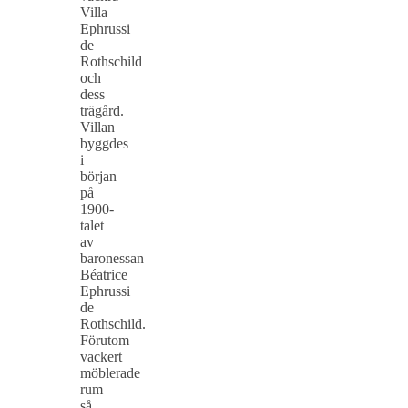
Villa
Ephrussi
de
Rothschild
och
dess
trägård.
Villan
byggdes
i
början
på
1900-
talet
av
baronessan
Béatrice
Ephrussi
de
Rothschild.
Förutom
vackert
möblerade
rum
så