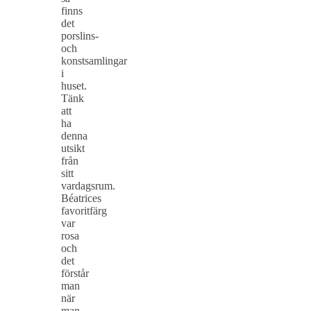
finns
det
porslins-
och
konstsamlingar
i
huset.
Tänk
att
ha
denna
utsikt
från
sitt
vardagsrum.
Béatrices
favoritfärg
var
rosa
och
det
förstår
man
när
man