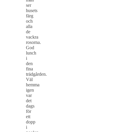
ser
husets
färg
och
alla
de
vackra
rosorna.
God
lunch
i
den
fina
trädgården.
Väl
hemma
igen
var
det
dags
för
ett
dopp
i