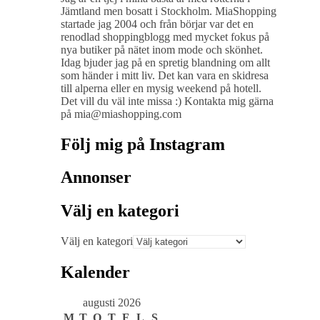
Jämtland men bosatt i Stockholm. MiaShopping
startade jag 2004 och från börjar var det en
renodlad shoppingblogg med mycket fokus på
nya butiker på nätet inom mode och skönhet.
Idag bjuder jag på en spretig blandning om allt
som händer i mitt liv. Det kan vara en skidresa
till alperna eller en mysig weekend på hotell.
Det vill du väl inte missa :) Kontakta mig gärna
på mia@miashopping.com
Följ mig på Instagram
Annonser
Välj en kategori
Välj en kategori
Kalender
augusti 2026
M
T
O
T
F
L
S