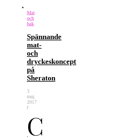
Mat
och
bak
Spännande
mat-
och
dryckeskoncept
på
Sheraton
3
maj,
2017
/
C