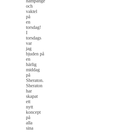
hampange
och
vaktel
på
en
torsdag!
I
torsdags
var
jag
bjuden på
en
härlig
middag
på
Sheraton.
Sheraton
har
skapat
ett
nytt
koncept
på
alla
sina