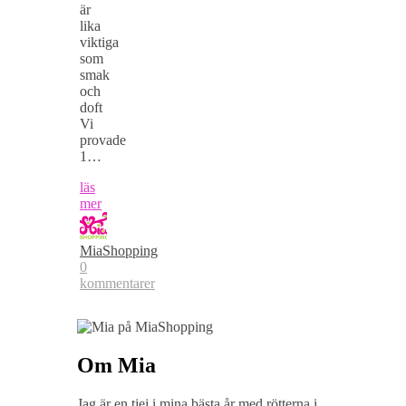
är
lika
viktiga
som
smak
och
doft
Vi
provade
1…
läs
mer
MiaShopping
0
kommentarer
Om Mia
Jag är en tjej i mina bästa år med rötterna i