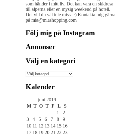
som händer i mitt liv. Det kan vara en skidresa
till alperna eller en mysig weekend på hotell.
Det vill du väl inte missa :) Kontakta mig gärna
på mia@miashopping.com
Följ mig på Instagram
Annonser
Välj en kategori
Välj
en
kategori
Kalender
juni 2019
M
T
O
T
F
L
S
1
2
3
4
5
6
7
8
9
10
11
12
13
14
15
16
17
18
19
20
21
22
23