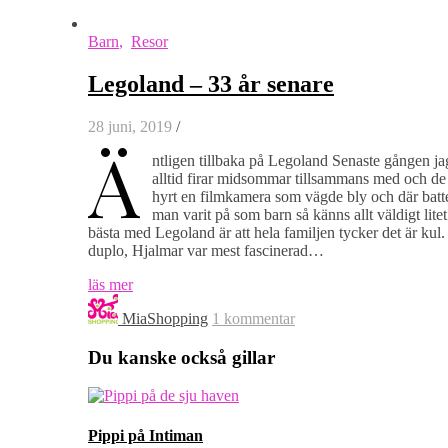
Barn
,
Resor
Legoland – 33 år senare
28 juni, 2019
/
Ä
ntligen tillbaka på Legoland Senaste gången jag
alltid firar midsommar tillsammans med och de
hyrt en filmkamera som vägde bly och där batte
man varit på som barn så känns allt väldigt lit
bästa med Legoland är att hela familjen tycker det är kul.
duplo, Hjalmar var mest fascinerad…
läs mer
MiaShopping
1 kommentar
Du kanske också gillar
Pippi på Intiman