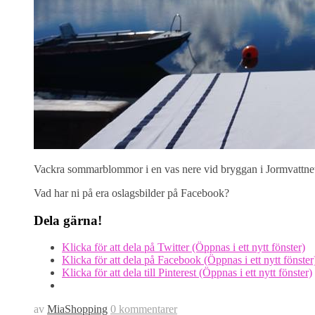
Vackra sommarblommor i en vas nere vid bryggan i Jormvattne
Vad har ni på era oslagsbilder på Facebook?
Dela gärna!
Klicka för att dela på Twitter (Öppnas i ett nytt fönster)
Klicka för att dela på Facebook (Öppnas i ett nytt fönster
Klicka för att dela till Pinterest (Öppnas i ett nytt fönster)
av
MiaShopping
0 kommentarer