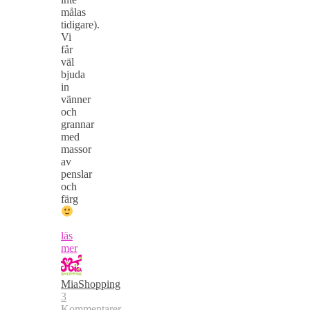
målas
tidigare).
Vi
får
väl
bjuda
in
vänner
och
grannar
med
massor
av
penslar
och
färg
läs
mer
MiaShopping
3
Kommentarer