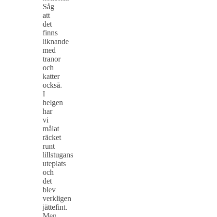
Såg
att
det
finns
liknande
med
tranor
och
katter
också.
I
helgen
har
vi
målat
räcket
runt
lillstugans
uteplats
och
det
blev
verkligen
jättefint.
Men