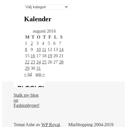
Välj
en
kategori
Kalender
augusti 2016
M
T
O
T
F
L
S
1
2
3
4
5
6
7
8
9
10
11
12
13
14
15
16
17
18
19
20
21
22
23
24
25
26
27
28
29
30
31
« jul
sep »
Stalk my blog
on
Fashionhyper!
Temat Ashe av
WP Royal
.
MiaShopping 2004-2019