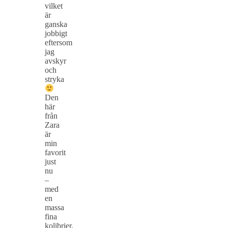
vilket
är
ganska
jobbigt
eftersom
jag
avskyr
och
stryka
Den
här
från
Zara
är
min
favorit
just
nu
–
med
en
massa
fina
kolibrier.