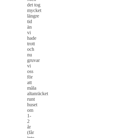
det tog
mycket
längre
tid
än
vi
hade
trott
och
nu
gruvar
vi
oss
för
att
måla
altanräcket
runt
huset
om
1-
2
år
(får
inte