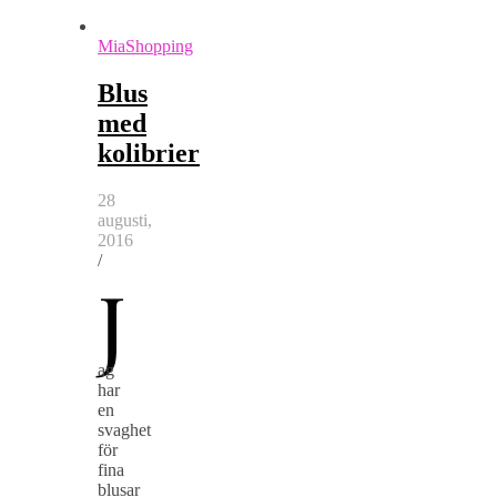
MiaShopping
Blus
med
kolibrier
28
augusti,
2016
/
J
ag
har
en
svaghet
för
fina
blusar