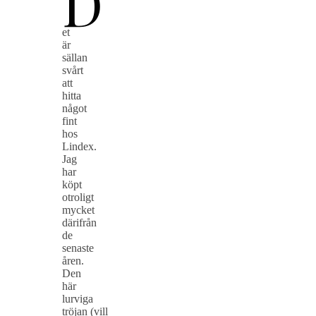
D
et
är
sällan
svårt
att
hitta
något
fint
hos
Lindex.
Jag
har
köpt
otroligt
mycket
därifrån
de
senaste
åren.
Den
här
lurviga
tröjan (vill