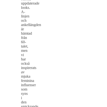
uppdaterade
looks.
A-
linjen
och
ankellängden
är
hämtad
från
60-
talet,
men
vi
har
också
inspirerats
av
mjuka
feminina
influenser
som
syns
i
den
smickrande