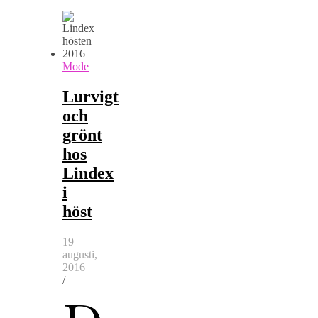
Mode
Lurvigt
och
grönt
hos
Lindex
i
höst
19
augusti,
2016
/