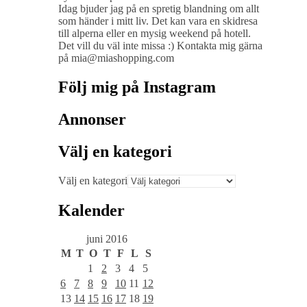
Idag bjuder jag på en spretig blandning om allt
som händer i mitt liv. Det kan vara en skidresa
till alperna eller en mysig weekend på hotell.
Det vill du väl inte missa :) Kontakta mig gärna
på mia@miashopping.com
Följ mig på Instagram
Annonser
Välj en kategori
Välj en kategori
Kalender
juni 2016
M
T
O
T
F
L
S
1
2
3
4
5
6
7
8
9
10
11
12
13
14
15
16
17
18
19