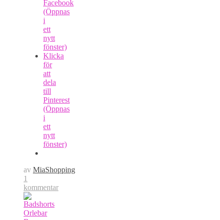
Facebook
(Öppnas
i
ett
nytt
fönster)
Klicka
för
att
dela
till
Pinterest
(Öppnas
i
ett
nytt
fönster)
av
MiaShopping
1
kommentar