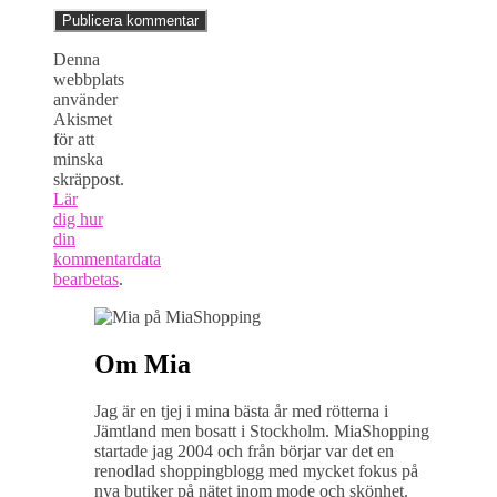
Denna
webbplats
använder
Akismet
för att
minska
skräppost.
Lär
dig hur
din
kommentardata
bearbetas
.
Om Mia
Jag är en tjej i mina bästa år med rötterna i
Jämtland men bosatt i Stockholm. MiaShopping
startade jag 2004 och från börjar var det en
renodlad shoppingblogg med mycket fokus på
nya butiker på nätet inom mode och skönhet.