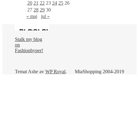
20
21
22
23
24
25
26
27
28
29
30
« maj
jul »
Stalk my blog
on
Fashionhyper!
Temat Ashe av
WP Royal
.
MiaShopping 2004-2019