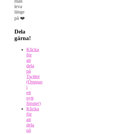
man
leva
länge
på ❤️
Dela
gärna!
Klicka
för
att
dela
på
Twitter
(Öppnas
i
ett
nytt
fönster)
Klicka
för
att
dela
på