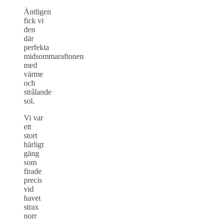
Äntligen
fick vi
den
där
perfekta
midsommaraftonen
med
värme
och
strålande
sol.
Vi var
ett
stort
härligt
gäng
som
firade
precis
vid
havet
strax
norr