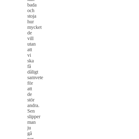
bada
och
stoja
hur
mycket
de
vill
utan
att
vi
ska
få
dåligt
samvete
för
att
de
stör
andra.
Sen
slipper
man
ju
gå
ner