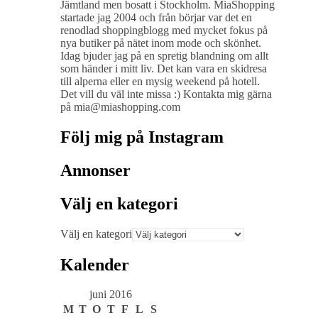
Jämtland men bosatt i Stockholm. MiaShopping
startade jag 2004 och från börjar var det en
renodlad shoppingblogg med mycket fokus på
nya butiker på nätet inom mode och skönhet.
Idag bjuder jag på en spretig blandning om allt
som händer i mitt liv. Det kan vara en skidresa
till alperna eller en mysig weekend på hotell.
Det vill du väl inte missa :) Kontakta mig gärna
på mia@miashopping.com
Följ mig på Instagram
Annonser
Välj en kategori
Välj en kategori
Kalender
juni 2016
M
T
O
T
F
L
S