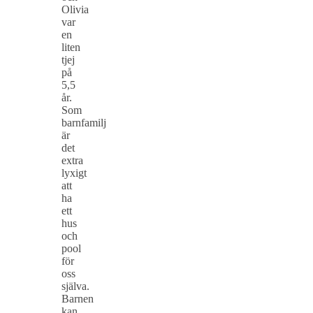
Olivia
var
en
liten
tjej
på
5,5
år.
Som
barnfamilj
är
det
extra
lyxigt
att
ha
ett
hus
och
pool
för
oss
själva.
Barnen
kan