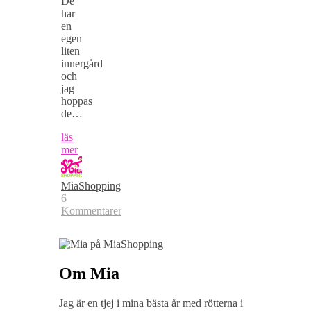
De
har
en
egen
liten
innergård
och
jag
hoppas
de…
läs
mer
MiaShopping
6
Kommentarer
Om Mia
Jag är en tjej i mina bästa år med rötterna i