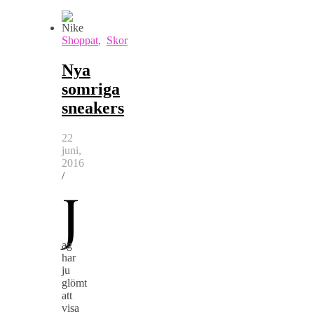
Shoppat
,
Skor
Nya
somriga
sneakers
22
juni,
2016
/
J
ag
har
ju
glömt
att
visa