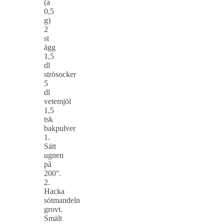
(á
0,5
g)
2
st
ägg
1,5
dl
strösocker
5
dl
vetemjöl
1,5
tsk
bakpulver
1.
Sätt
ugnen
på
200°.
2.
Hacka
sötmandeln
grovt.
Smält