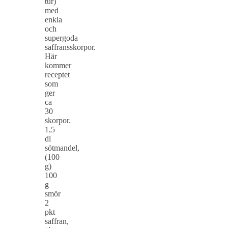
tur)
med
enkla
och
supergoda
saffransskorpor.
Här
kommer
receptet
som
ger
ca
30
skorpor.
1,5
dl
sötmandel,
(100
g)
100
g
smör
2
pkt
saffran,