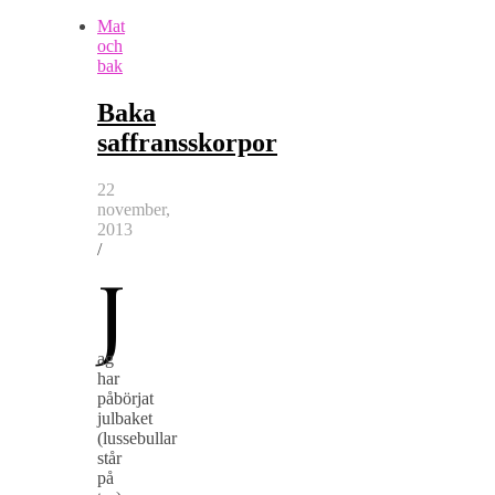
Mat
och
bak
Baka
saffransskorpor
22
november,
2013
/
J
ag
har
påbörjat
julbaket
(lussebullar
står
på