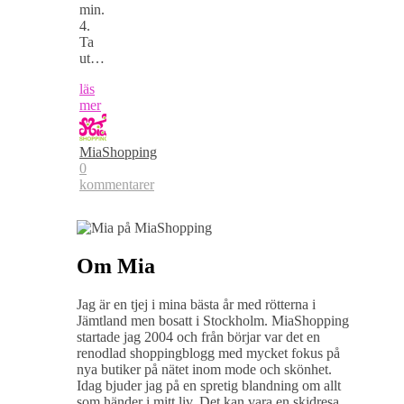
min.
4.
Ta
ut…
läs
mer
MiaShopping
0
kommentarer
Om Mia
Jag är en tjej i mina bästa år med rötterna i
Jämtland men bosatt i Stockholm. MiaShopping
startade jag 2004 och från börjar var det en
renodlad shoppingblogg med mycket fokus på
nya butiker på nätet inom mode och skönhet.
Idag bjuder jag på en spretig blandning om allt
som händer i mitt liv. Det kan vara en skidresa