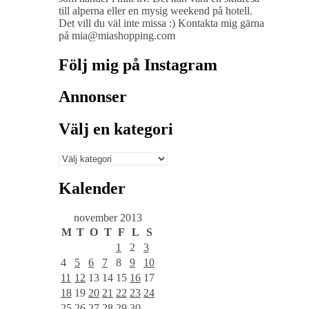
till alperna eller en mysig weekend på hotell.
Det vill du väl inte missa :) Kontakta mig gärna
på mia@miashopping.com
Följ mig på Instagram
Annonser
Välj en kategori
Välj
en
kategori
Kalender
november 2013
M
T
O
T
F
L
S
1
2
3
4
5
6
7
8
9
10
11
12
13
14
15
16
17
18
19
20
21
22
23
24
25
26
27
28
29
30