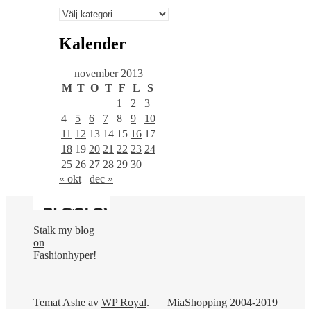
Välj
en
kategori
Kalender
november 2013
M
T
O
T
F
L
S
1
2
3
4
5
6
7
8
9
10
11
12
13
14
15
16
17
18
19
20
21
22
23
24
25
26
27
28
29
30
« okt
dec »
Stalk my blog
on
Fashionhyper!
Temat Ashe av
WP Royal
.
MiaShopping 2004-2019