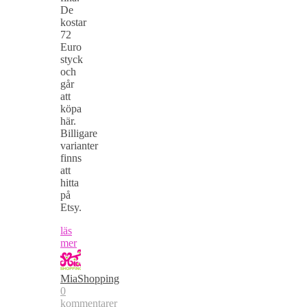
De
kostar
72
Euro
styck
och
går
att
köpa
här.
Billigare
varianter
finns
att
hitta
på
Etsy.
läs
mer
MiaShopping
0
kommentarer