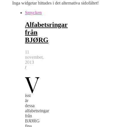
Inga widgetar hittades i det alternativa sidofältet!
Smycken
Alfabetsringar
från
BJØRG
11
november,
2013
/
V
isst
är
dessa
alfabetsringar
från
BJØRG
fina.