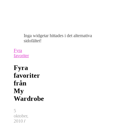
Inga widgetar hittades i det alternativa
sidofältet!
Fyra
favoriter
Fyra
favoriter
från
My
Wardrobe
5
oktober,
2010
/