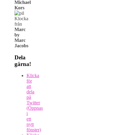
Michael
Kors
Klocka
från
Marc
by
Marc
Jacobs
Dela
gärna!
Klicka
för
att
dela
på
Twitter
(Öppnas
i
ett
nytt
fönster)