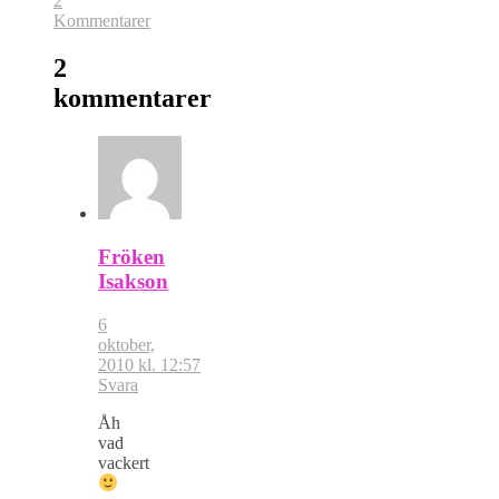
2
Kommentarer
2
kommentarer
Fröken
Isakson
6
oktober,
2010 kl. 12:57
Svara
Åh
vad
vackert