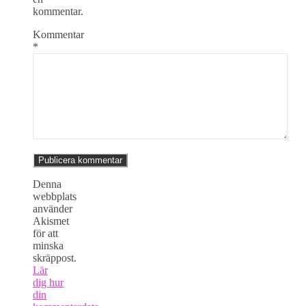
kommentar.
Kommentar
*
Denna
webbplats
använder
Akismet
för att
minska
skräppost.
Lär
dig hur
din