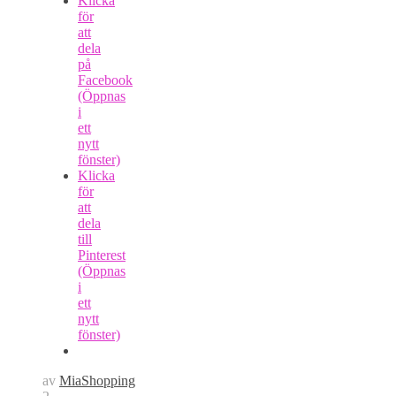
Klicka
för
att
dela
på
Facebook
(Öppnas
i
ett
nytt
fönster)
Klicka
för
att
dela
till
Pinterest
(Öppnas
i
ett
nytt
fönster)
av
MiaShopping