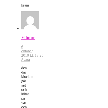
.
kram
Ellinor
6
oktober,
2010 kl. 18:25
Svara
den
där
klockan
går
jag
och
kikar
på
var
och