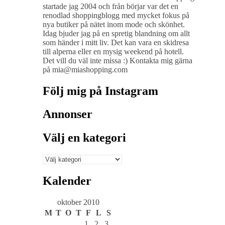
startade jag 2004 och från börjar var det en
renodlad shoppingblogg med mycket fokus på
nya butiker på nätet inom mode och skönhet.
Idag bjuder jag på en spretig blandning om allt
som händer i mitt liv. Det kan vara en skidresa
till alperna eller en mysig weekend på hotell.
Det vill du väl inte missa :) Kontakta mig gärna
på mia@miashopping.com
Följ mig på Instagram
Annonser
Välj en kategori
Välj
en
kategori
Kalender
oktober 2010
M
T
O
T
F
L
S
1
2
3