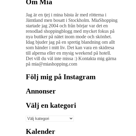
Om Mia
Jag är en tjej i mina bästa år med rötterna i
Jämtland men bosatt i Stockholm. MiaShopping
startade jag 2004 och från börjar var det en
renodlad shoppingblogg med mycket fokus på
nya butiker på nätet inom mode och skönhet.
Idag bjuder jag på en spretig blandning om allt
som händer i mitt liv. Det kan vara en skidresa
till alperna eller en mysig weekend på hotell.
Det vill du väl inte missa :) Kontakta mig gärna
på mia@miashopping.com
Följ mig på Instagram
Annonser
Välj en kategori
Välj
en
kategori
Kalender