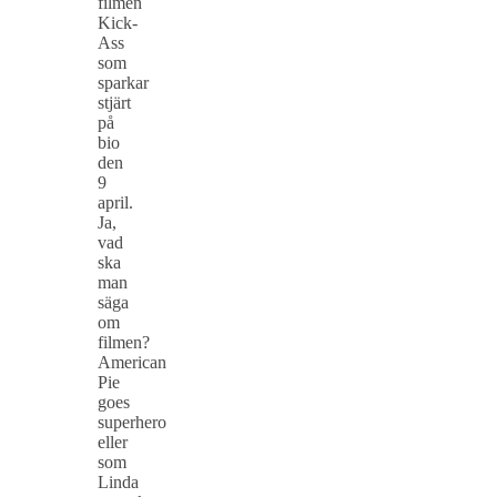
filmen
Kick-
Ass
som
sparkar
stjärt
på
bio
den
9
april.
Ja,
vad
ska
man
säga
om
filmen?
American
Pie
goes
superhero
eller
som
Linda