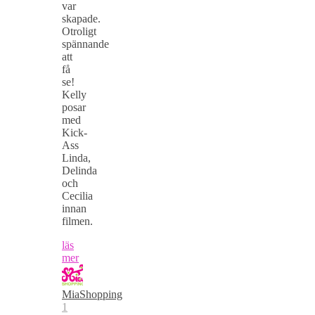
var
skapade.
Otroligt
spännande
att
få
se!
Kelly
posar
med
Kick-
Ass
Linda,
Delinda
och
Cecilia
innan
filmen.
läs
mer
MiaShopping
1