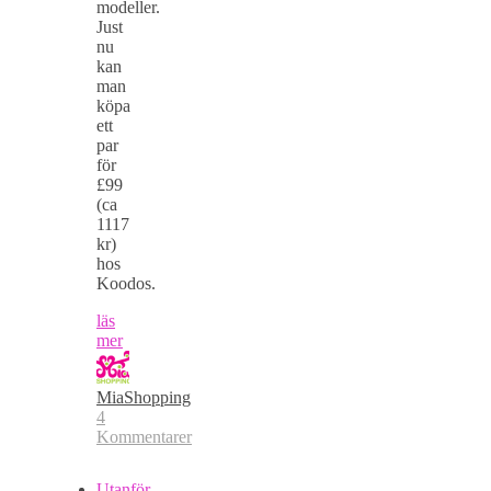
modeller.
Just
nu
kan
man
köpa
ett
par
för
£99
(ca
1117
kr)
hos
Koodos.
läs
mer
MiaShopping
4
Kommentarer
Utanför