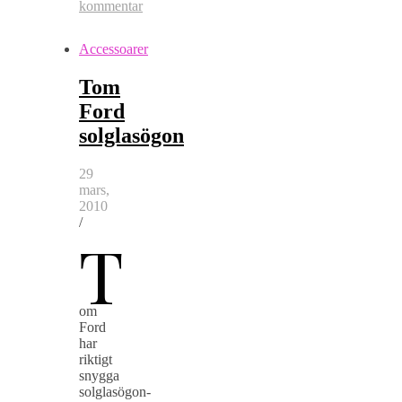
kommentar
Accessoarer
Tom
Ford
solglasögon
29
mars,
2010
/
T
om
Ford
har
riktigt
snygga
solglasögon-