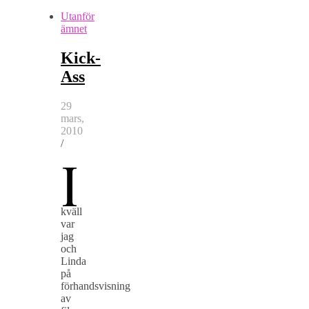
Utanför
ämnet
Kick-
Ass
29
mars,
2010
/
I
kväll
var
jag
och
Linda
på
förhandsvisning
av