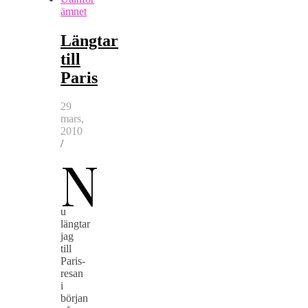
ämnet
Längtar
till
Paris
29
mars,
2010
/
N
u
längtar
jag
till
Paris-
resan
i
början