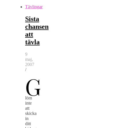
Tävlingar
Sista
chansen
att
tävla
9
maj,
2007
/
G
löm
inte
att
skicka
in
ditt