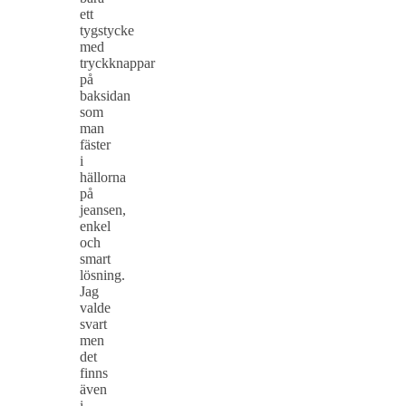
ett
tygstycke
med
tryckknappar
på
baksidan
som
man
fäster
i
hällorna
på
jeansen,
enkel
och
smart
lösning.
Jag
valde
svart
men
det
finns
även
i