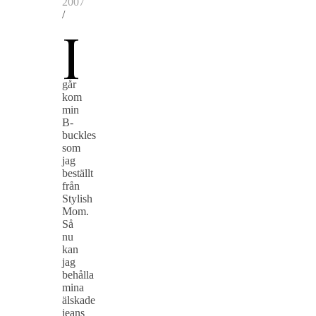
2007
/
I
går
kom
min
B-
buckles
som
jag
beställt
från
Stylish
Mom.
Så
nu
kan
jag
behålla
mina
älskade
jeans