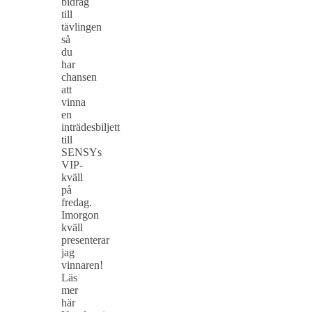
bidrag
till
tävlingen
så
du
har
chansen
att
vinna
en
inträdesbiljett
till
SENSYs
VIP-
kväll
på
fredag.
Imorgon
kväll
presenterar
jag
vinnaren!
Läs
mer
här