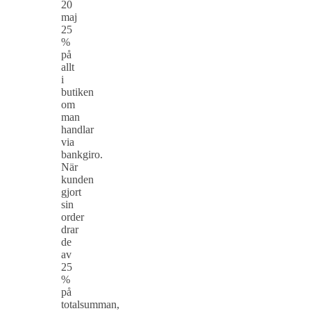
20
maj
25
%
på
allt
i
butiken
om
man
handlar
via
bankgiro.
När
kunden
gjort
sin
order
drar
de
av
25
%
på
totalsumman,