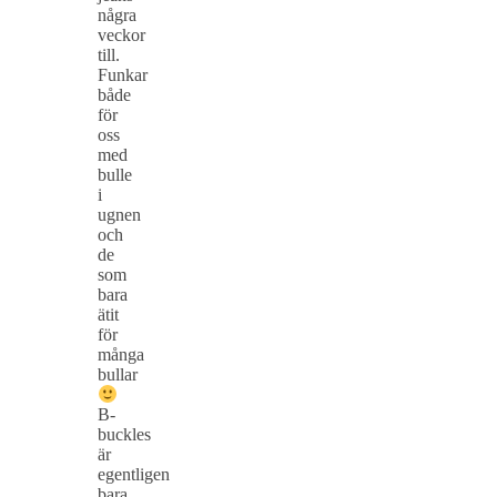
några
veckor
till.
Funkar
både
för
oss
med
bulle
i
ugnen
och
de
som
bara
ätit
för
många
bullar
B-
buckles
är
egentligen
bara