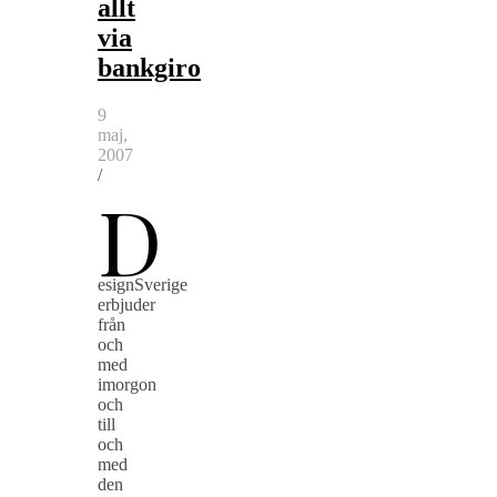
allt
via
bankgiro
9
maj,
2007
/
D
esignSverige
erbjuder
från
och
med
imorgon
och
till
och
med
den