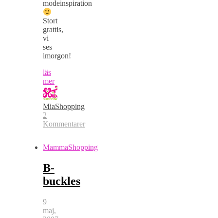
modeinspiration
Stort
grattis,
vi
ses
imorgon!
läs
mer
MiaShopping
2
Kommentarer
MammaShopping
B-
buckles
9
maj,