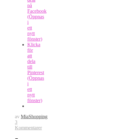
på
Facebook
(Öppnas
i
ett
nytt
fönster)
Klicka
för
att
dela
till
Pinterest
(Öppnas
i
ett
nytt
fönster)
av
MiaShopping
3
Kommentarer