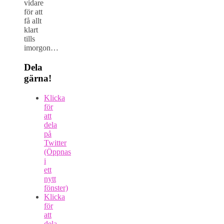
vidare
för att
få allt
klart
tills
imorgon…
Dela
gärna!
Klicka
för
att
dela
på
Twitter
(Öppnas
i
ett
nytt
fönster)
Klicka
för
att
dela