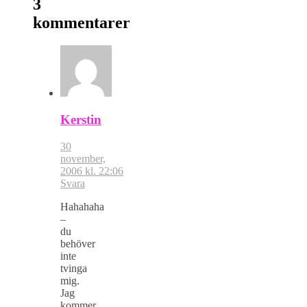
3
kommentarer
Kerstin
30
november,
2006 kl. 22:06
Svara
Hahahaha
–
du
behöver
inte
tvinga
mig.
Jag
kommer