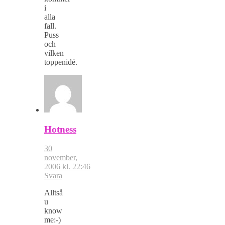
i
alla
fall.
Puss
och
vilken
toppenidé.
Hotness
30
november,
2006 kl. 22:46
Svara
Alltså
u
know
me:-)