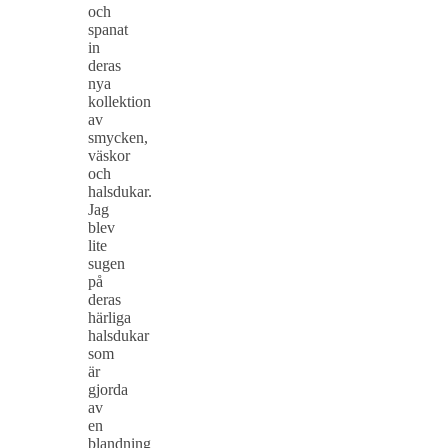
och
spanat
in
deras
nya
kollektion
av
smycken,
väskor
och
halsdukar.
Jag
blev
lite
sugen
på
deras
härliga
halsdukar
som
är
gjorda
av
en
blandning