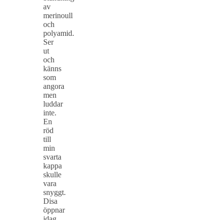
av
merinoull
och
polyamid.
Ser
ut
och
känns
som
angora
men
luddar
inte.
En
röd
till
min
svarta
kappa
skulle
vara
snyggt.
Disa
öppnar
idag