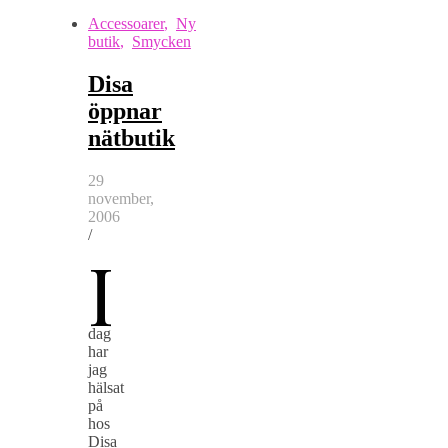
Accessoarer
,
Ny
butik
,
Smycken
Disa
öppnar
nätbutik
29
november,
2006
/
I
dag
har
jag
hälsat
på
hos
Disa