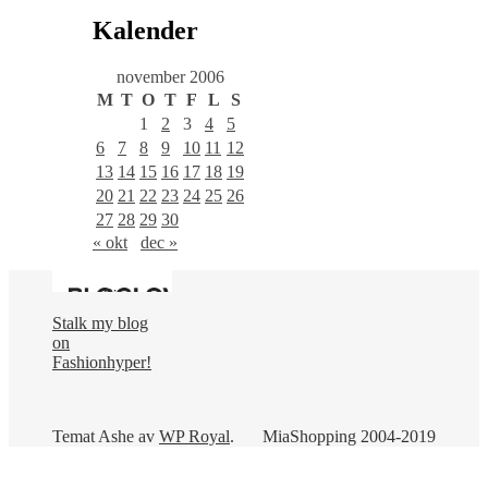
en
kategori
Kalender
november 2006
M
T
O
T
F
L
S
1
2
3
4
5
6
7
8
9
10
11
12
13
14
15
16
17
18
19
20
21
22
23
24
25
26
27
28
29
30
« okt
dec »
Stalk my blog
on
Fashionhyper!
Temat Ashe av
WP Royal
.
MiaShopping 2004-2019