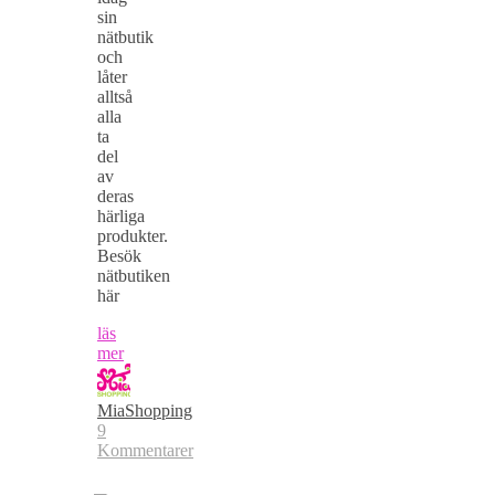
sin
nätbutik
och
låter
alltså
alla
ta
del
av
deras
härliga
produkter.
Besök
nätbutiken
här
läs
mer
MiaShopping
9
Kommentarer