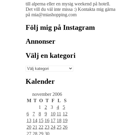
till alperna eller en mysig weekend på hotell.
Det vill du väl inte missa :) Kontakta mig gärna
på mia@miashopping.com
Följ mig på Instagram
Annonser
Välj en kategori
Välj
en
kategori
Kalender
november 2006
M
T
O
T
F
L
S
1
2
3
4
5
6
7
8
9
10
11
12
13
14
15
16
17
18
19
20
21
22
23
24
25
26
27
28
29
30