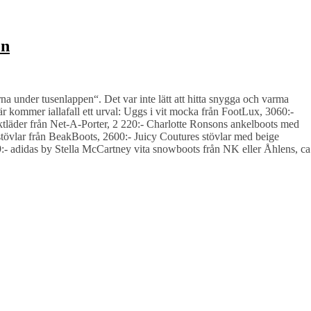
en
na under tusenlappen“. Det var inte lätt att hitta snygga och varma
r kommer iallafall ett urval: Uggs i vit mocka från FootLux, 3060:-
ktläder från Net-A-Porter, 2 220:- Charlotte Ronsons ankelboots med
tövlar från BeakBoots, 2600:- Juicy Coutures stövlar med beige
9:- adidas by Stella McCartney vita snowboots från NK eller Åhlens, ca