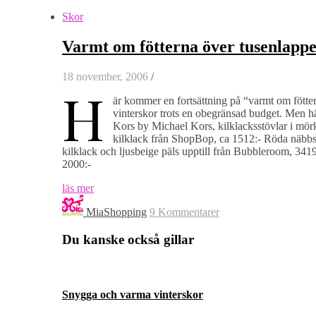
Skor
Varmt om fötterna över tusenlapp
18 november, 2006
/
H
är kommer en fortsättning på “varmt om fötter
vinterskor trots en obegränsad budget. Men hä
Kors by Michael Kors, kilklacksstövlar i mör
kilklack från ShopBop, ca 1512:- Röda näbbs
kilklack och ljusbeige päls upptill från Bubbleroom, 341
2000:-
läs mer
MiaShopping
9 Kommentarer
Du kanske också gillar
Snygga och varma vinterskor