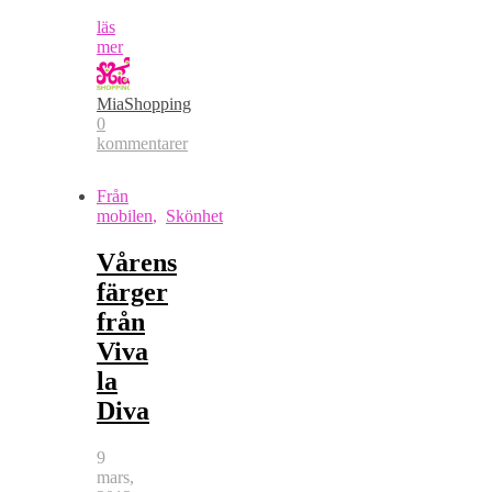
läs
mer
MiaShopping
0
kommentarer
Från
mobilen
,
Skönhet
Vårens
färger
från
Viva
la
Diva
9
mars,