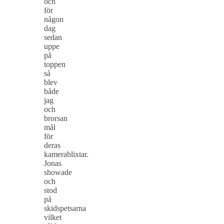
och
för
någon
dag
sedan
uppe
på
toppen
så
blev
både
jag
och
brorsan
mål
för
deras
kamerablixtar.
Jonas
showade
och
stod
på
skidspetsarna
vilket