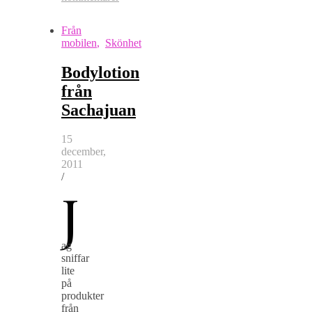
Från
mobilen
,
Skönhet
Bodylotion
från
Sachajuan
15
december,
2011
/
J
ag
sniffar
lite
på
produkter
från