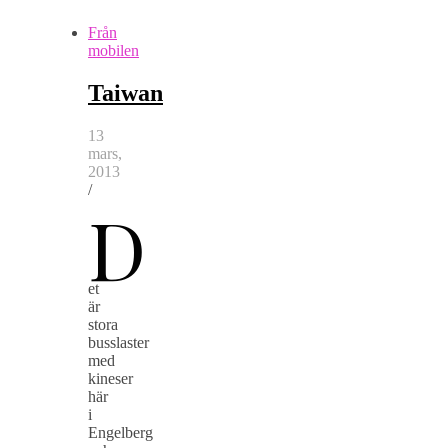
Från
mobilen
Taiwan
13
mars,
2013
/
D
et
är
stora
busslaster
med
kineser
här
i
Engelberg