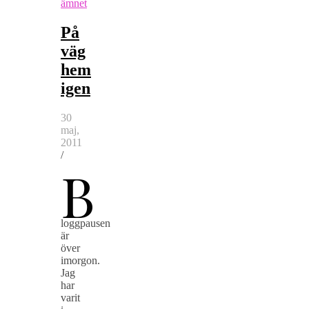
ämnet
På
väg
hem
igen
30
maj,
2011
/
B
loggpausen
är
över
imorgon.
Jag
har
varit