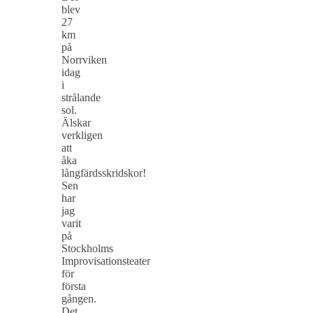
blev
27
km
på
Norrviken
idag
i
strålande
sol.
Älskar
verkligen
att
åka
långfärdsskridskor!
Sen
har
jag
varit
på
Stockholms
Improvisationsteater
för
första
gången.
Det