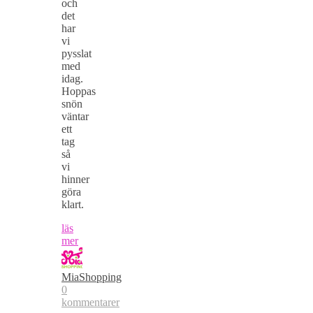
och
det
har
vi
pysslat
med
idag.
Hoppas
snön
väntar
ett
tag
så
vi
hinner
göra
klart.
läs
mer
MiaShopping
0
kommentarer