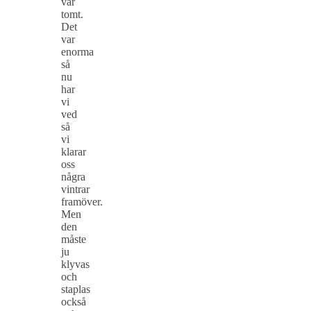
vår
tomt.
Det
var
enorma
så
nu
har
vi
ved
så
vi
klarar
oss
några
vintrar
framöver.
Men
den
måste
ju
klyvas
och
staplas
också