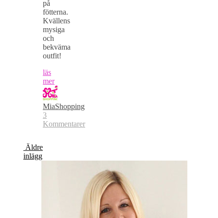
på
fötterna.
Kvällens
mysiga
och
bekväma
outfit!
läs
mer
MiaShopping
3
Kommentarer
Äldre
inlägg