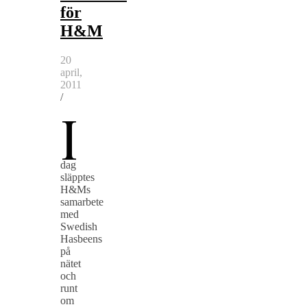
för
H&M
20
april,
2011
/
I
dag
släpptes
H&Ms
samarbete
med
Swedish
Hasbeens
på
nätet
och
runt
om