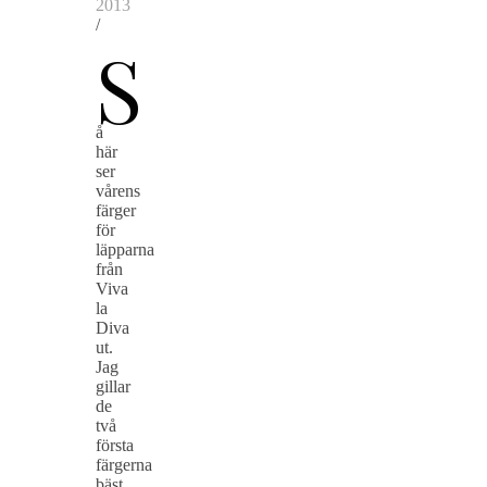
2013
/
S
å
här
ser
vårens
färger
för
läpparna
från
Viva
la
Diva
ut.
Jag
gillar
de
två
första
färgerna
bäst.