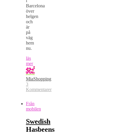
i
Barcelona
över
helgen
och
är
på
väg
hem
nu.
läs
mer
MiaShopping
3
Kommentarer
Från
mobilen
Swedish
Hasbeens