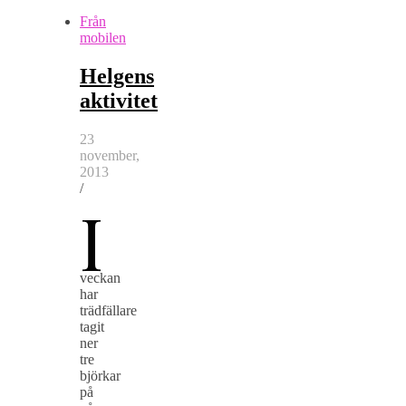
Från
mobilen
Helgens
aktivitet
23
november,
2013
/
I
veckan
har
trädfällare
tagit
ner
tre
björkar
på