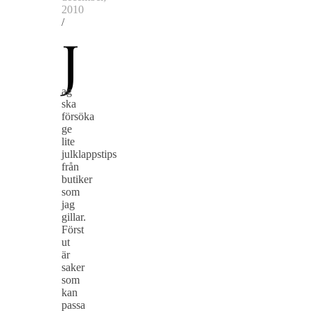
2010
/
J
ag
ska
försöka
ge
lite
julklappstips
från
butiker
som
jag
gillar.
Först
ut
är
saker
som
kan
passa