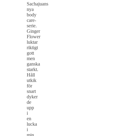
Sachajuans
nya
body
care-
serie.
Ginger
Flower
luktar
riktigt
gott
men
ganska
starkt.
Håll
utkik
för
snart
dyker
de
upp
i
en
lucka
i
min