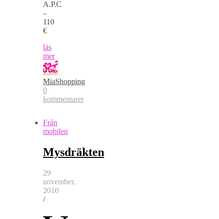
A.P.C
–
110
€
läs
mer
MiaShopping
0
kommentarer
Från
mobilen
Mysdräkten
29
november,
2010
/