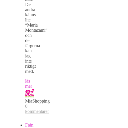
De
andra
känns
lite
“Maria
Montazami”
och
de
färgerna
kan
jag
inte
riktigt
med.
läs
mer
MiaShopping
0
kommentarer
Från