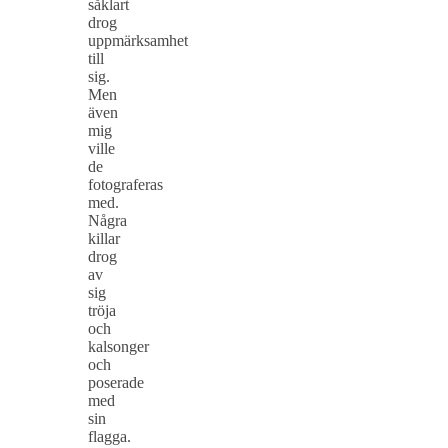
såklart
drog
uppmärksamhet
till
sig.
Men
även
mig
ville
de
fotograferas
med.
Några
killar
drog
av
sig
tröja
och
kalsonger
och
poserade
med
sin
flagga.