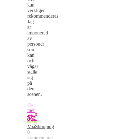
kan
verkligen
rekommenderas.
Jag
är
imponerad
av
personer
som
kan
och
vågar
ställa
sig
på
den
scenen.
läs
mer
MiaShopping
0
kommentarer