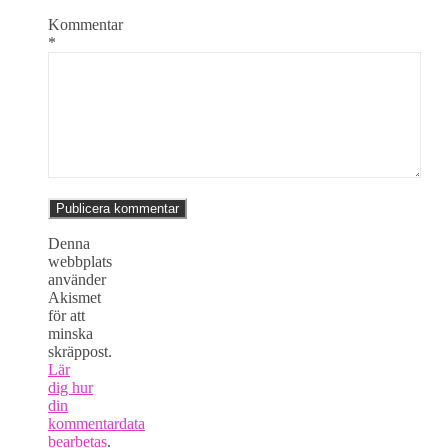
Kommentar
*
Denna
webbplats
använder
Akismet
för att
minska
skräppost.
Lär
dig hur
din
kommentardata
bearbetas
.