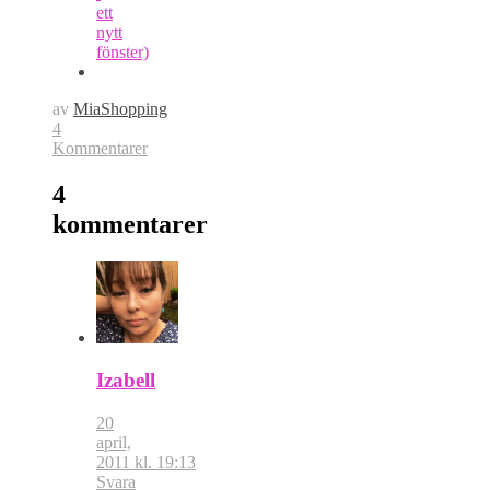
ett
nytt
fönster)
av
MiaShopping
4
Kommentarer
4
kommentarer
Izabell
20
april,
2011 kl. 19:13
Svara