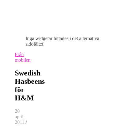
Inga widgetar hittades i det alternativa
sidofältet!
Från
mobilen
Swedish
Hasbeens
för
H&M
20
april,
2011
/