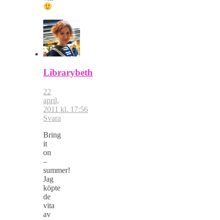
Librarybeth
22
april,
2011 kl. 17:56
Svara
Bring
it
on
–
summer!
Jag
köpte
de
vita
av