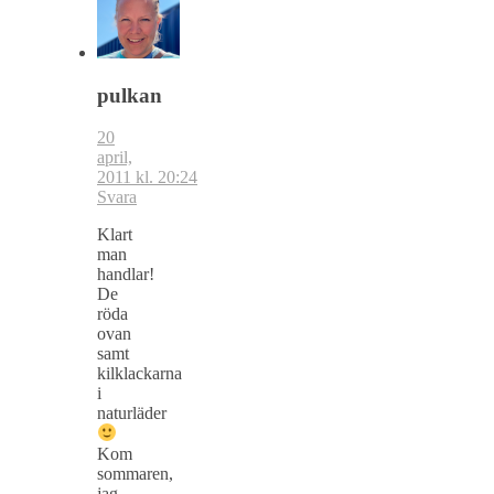
pulkan
20
april,
2011 kl. 20:24
Svara
Klart
man
handlar!
De
röda
ovan
samt
kilklackarna
i
naturläder
Kom
sommaren,
jag