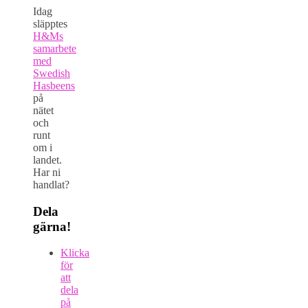
Idag
släpptes
H&Ms
samarbete
med
Swedish
Hasbeens
på
nätet
och
runt
om i
landet.
Har ni
handlat?
Dela
gärna!
Klicka
för
att
dela
på