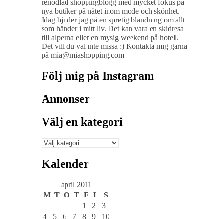
renodlad shoppingblogg med mycket fokus på
nya butiker på nätet inom mode och skönhet.
Idag bjuder jag på en spretig blandning om allt
som händer i mitt liv. Det kan vara en skidresa
till alperna eller en mysig weekend på hotell.
Det vill du väl inte missa :) Kontakta mig gärna
på mia@miashopping.com
Följ mig på Instagram
Annonser
Välj en kategori
Välj
en
kategori
Kalender
april 2011
M
T
O
T
F
L
S
1
2
3
4
5
6
7
8
9
10