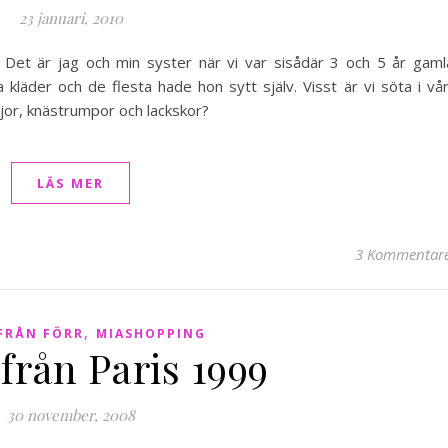
23 januari, 2010
 Det är jag och min syster när vi var sisådär 3 och 5 år gaml
kläder och de flesta hade hon sytt själv. Visst är vi söta i vå
öjor, knästrumpor och lackskor?
LÄS MER
3 Kommentar
,
FRÅN FÖRR
MIASHOPPING
från Paris 1999
30 november, 2008