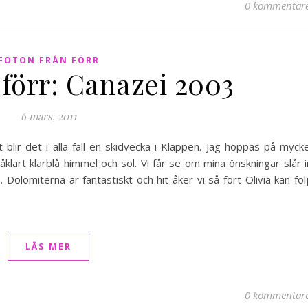
0 kommentar
FOTON FRÅN FÖRR
 förr: Canazei 2003
6 mars, 2011
t blir det i alla fall en skidvecka i Kläppen. Jag hoppas på myck
klart klarblå himmel och sol. Vi får se om mina önskningar slår i
Dolomiterna är fantastiskt och hit åker vi så fort Olivia kan föl
LÄS MER
0 kommentar