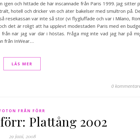
on igen och hittade de här inscannade från Paris 1999. Jag sitter 
entralt, hotell och dricker vin och äter bakelser med smultron på. D
 resekassan var inte så stor (vi flygluffade och var i Milano, Ro
s) och det är roligt att ha upplevt modestaden Paris med en budg
 från när jag var där i höstas. Fråga mig inte vad jag har på mi
an från InWear.…
LÄS MER
0 kommentar
FOTON FRÅN FÖRR
förr: Plattång 2002
29 juni, 2008