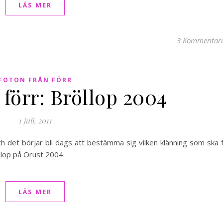
LÄS MER
3 Kommentar
FOTON FRÅN FÖRR
 förr: Bröllop 2004
1 juli, 2011
och det börjar bli dags att bestämma sig vilken klänning som ska 
öllop på Orust 2004.
LÄS MER