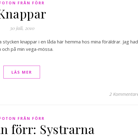
FOTON FRÅN FÖRR
Knappar
30 juli, 2010
era stycken knappar i en låda här hemma hos mina föräldrar. Jag ha
n och på min vega-mössa.
LÄS MER
2 Kommentar
FOTON FRÅN FÖRR
n förr: Systrarna