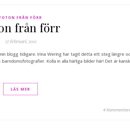
FOTON FRÅN FÖRR
on från förr
27 februari, 2011
min blogg tidigare. Irina Wering har tagit detta ett steg längre o
 barndomsfotografier. Kolla in alla härliga bilder här! Det är kans
LÄS MER
4 Kommentar