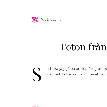
MiaShopping
Foton från
S
nart ska jag gå på bröllop (längtar) 
följa med. Så här såg jag ut på ett br