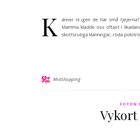
K
änner ni igen de här små tjejerna?
Mamma klädde oss oftast i likadana 
skottsrutiga klänningar, röda polotr
MiaShopping
FOTON 
Vykort 