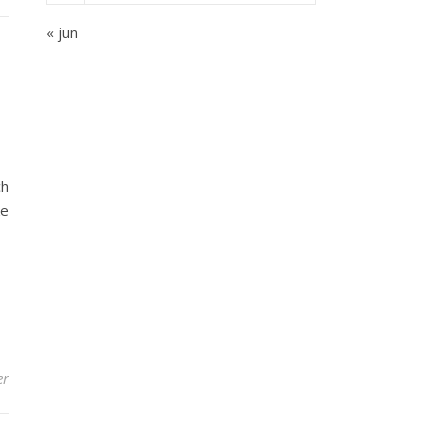
« jun
ch
ke
er