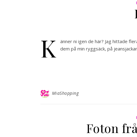
K
änner ni igen de här? Jag hittade fl
dem på min ryggsäck, på jeansjacka
MiaShopping
Foton frå