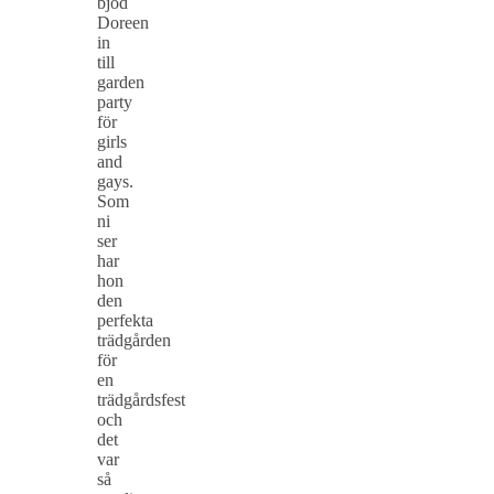
bjöd
Doreen
in
till
garden
party
för
girls
and
gays.
Som
ni
ser
har
hon
den
perfekta
trädgården
för
en
trädgårdsfest
och
det
var
så