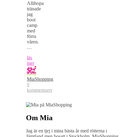
Allihopa
tränade
jag
boot
camp
med
förra
våren.
…
läs
mer
MiaShopping
0
kommentarer
Om Mia
Jag är en tjej i mina bästa år med rötterna i
Jämtland men bosatt i Stockholm. MiaShopping