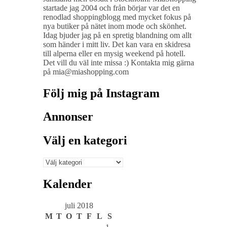
startade jag 2004 och från börjar var det en
renodlad shoppingblogg med mycket fokus på
nya butiker på nätet inom mode och skönhet.
Idag bjuder jag på en spretig blandning om allt
som händer i mitt liv. Det kan vara en skidresa
till alperna eller en mysig weekend på hotell.
Det vill du väl inte missa :) Kontakta mig gärna
på mia@miashopping.com
Följ mig på Instagram
Annonser
Välj en kategori
Välj
en
kategori
Kalender
juli 2018
M
T
O
T
F
L
S