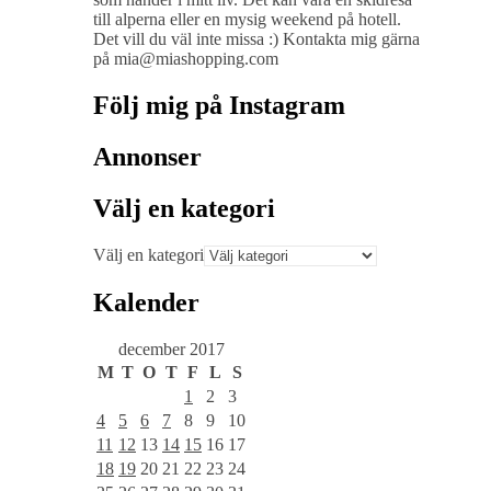
till alperna eller en mysig weekend på hotell.
Det vill du väl inte missa :) Kontakta mig gärna
på mia@miashopping.com
Följ mig på Instagram
Annonser
Välj en kategori
Välj en kategori
Kalender
december 2017
M
T
O
T
F
L
S
1
2
3
4
5
6
7
8
9
10
11
12
13
14
15
16
17
18
19
20
21
22
23
24