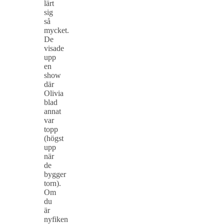
lärt
sig
så
mycket.
De
visade
upp
en
show
där
Olivia
blad
annat
var
topp
(högst
upp
när
de
bygger
torn).
Om
du
är
nyfiken