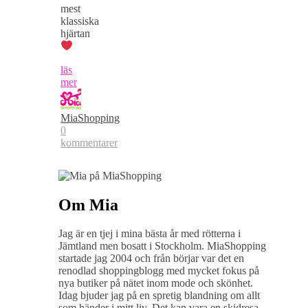
mest
klassiska
hjärtan
läs
mer
MiaShopping
0
kommentarer
Om Mia
Jag är en tjej i mina bästa år med rötterna i
Jämtland men bosatt i Stockholm. MiaShopping
startade jag 2004 och från börjar var det en
renodlad shoppingblogg med mycket fokus på
nya butiker på nätet inom mode och skönhet.
Idag bjuder jag på en spretig blandning om allt
som händer i mitt liv. Det kan vara en skidresa