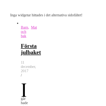
Inga widgetar hittades i det alternativa sidofältet!
Barn
,
Mat
och
bak
Första
julbaket
11
december,
2017
/
I
går
hade