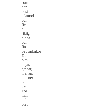
som
har
bäst
tålamod
och
fick
till
riktigt
tunna
och
fina
pepparkakor.
Det
blev
hajar,
granar,
hjärtan,
kaniner
och
ekorrar.
För
min
del
blev
det