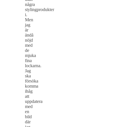
några
stylingprodukter
i.
Men
jag
är
ändå
nöjd
med
de
mjuka
fina
lockarna.
Jag
ska
försöka
komma
ihåg
att
uppdatera
med
en
bild
där
jag