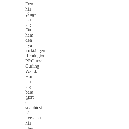
Den
här
gången
har
jag
fått
hem
den
nya
locktången
Remington
PROluxe
Curling
Wand.
Här
har
jag
bara
gjort
ett
snabbtest
på
nytvättat
hår
utan