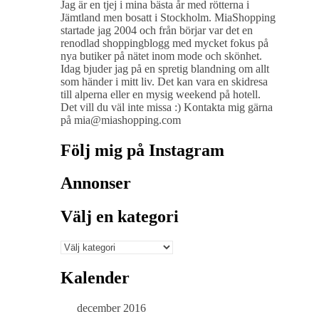
Jag är en tjej i mina bästa år med rötterna i
Jämtland men bosatt i Stockholm. MiaShopping
startade jag 2004 och från börjar var det en
renodlad shoppingblogg med mycket fokus på
nya butiker på nätet inom mode och skönhet.
Idag bjuder jag på en spretig blandning om allt
som händer i mitt liv. Det kan vara en skidresa
till alperna eller en mysig weekend på hotell.
Det vill du väl inte missa :) Kontakta mig gärna
på mia@miashopping.com
Följ mig på Instagram
Annonser
Välj en kategori
Välj
en
kategori
Kalender
december 2016