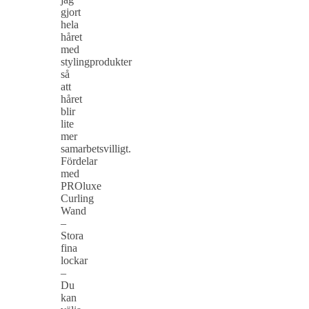
gjort
hela
håret
med
stylingprodukter
så
att
håret
blir
lite
mer
samarbetsvilligt.
Fördelar
med
PROluxe
Curling
Wand
–
Stora
fina
lockar
–
Du
kan