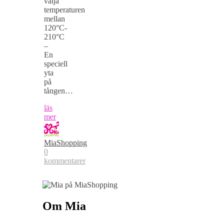
välja
temperaturen
mellan
120°C-
210°C
–
En
speciell
yta
på
tången…
läs
mer
MiaShopping
0
kommentarer
Om Mia