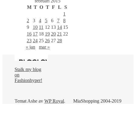
februari 2015
M
T
O
T
F
L
S
1
2
3
4
5
6
7
8
9
10
11
12
13
14
15
16
17
18
19
20
21
22
23
24
25
26
27
28
« jan
mar »
Stalk my blog
on
Fashionhyper!
Temat Ashe av
WP Royal
.
MiaShopping 2004-2019