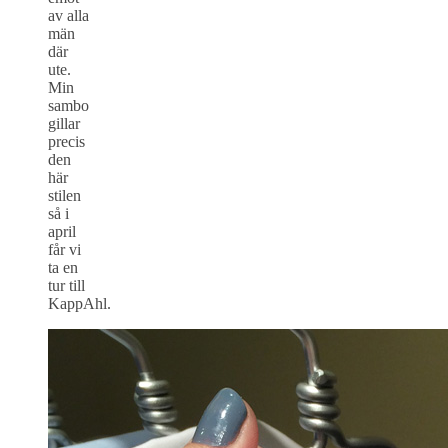
av alla
män
där
ute.
Min
sambo
gillar
precis
den
här
stilen
så i
april
får vi
ta en
tur till
KappAhl.