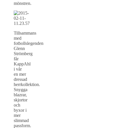
mönstren.
Tillsammans
med
fotbollslegenden
Glenn
Strömberg
får
KappAhl
i vår
en mer
dressad
herrkollektion.
Snygga
blazrar,
skjortor
och
byxor i
mer
slimmad
passform.