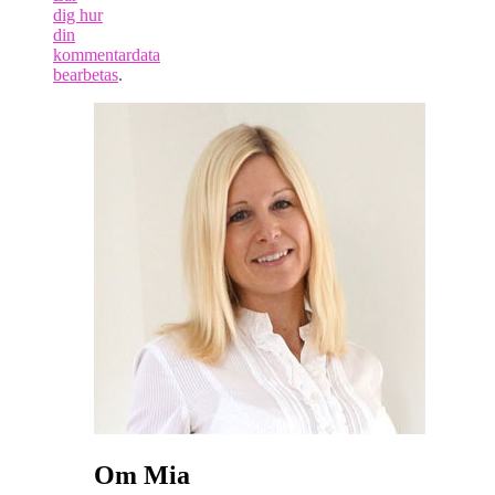
dig hur
din
kommentardata
bearbetas
.
Om Mia