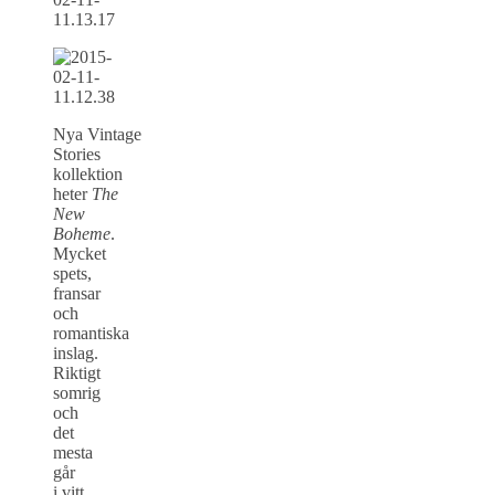
Nya Vintage
Stories
kollektion
heter
The
New
Boheme
.
Mycket
spets,
fransar
och
romantiska
inslag.
Riktigt
somrig
och
det
mesta
går
i vitt.