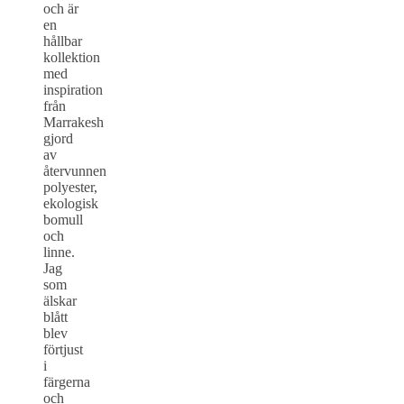
och är
en
hållbar
kollektion
med
inspiration
från
Marrakesh
gjord
av
återvunnen
polyester,
ekologisk
bomull
och
linne.
Jag
som
älskar
blått
blev
förtjust
i
färgerna
och