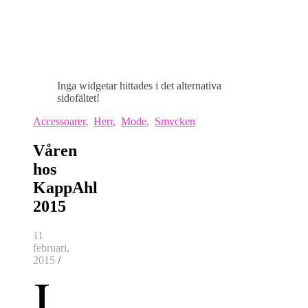
Inga widgetar hittades i det alternativa
sidofältet!
Accessoarer
,
Herr
,
Mode
,
Smycken
Våren
hos
KappAhl
2015
11
februari,
2015
/
I