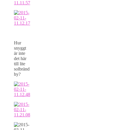
Hur
snyggt
är inte
det här
till lite
solbränd
hy?