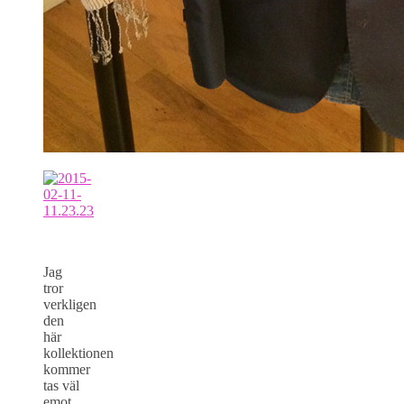
Jag
tror
verkligen
den
här
kollektionen
kommer
tas väl
emot