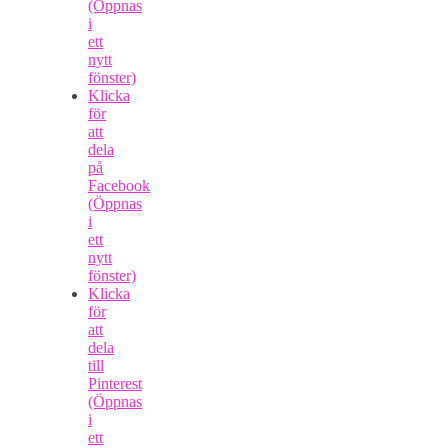
(Öppnas
i
ett
nytt
fönster)
Klicka
för
att
dela
på
Facebook
(Öppnas
i
ett
nytt
fönster)
Klicka
för
att
dela
till
Pinterest
(Öppnas
i
ett