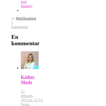
nytt
fönster)
av
MiaShopping
1
kommentar
En
kommentar
Käthes
Mode
12
februari,
2015 kl. 21:14
Svara