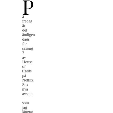
P
å
fredag
är
det
äntligen
dags
för
säsong
3
av
House
of
Cards
på
Netflix.
Sex
nya
avsnitt
–
som
jag
längtat