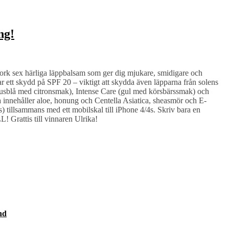
ng!
rk sex härliga läppbalsam som ger dig mjukare, smidigare och
r ett skydd på SPF 20 – viktigt att skydda även läpparna från solens
ljusblå med citronsmak), Intense Care (gul med körsbärssmak) och
innehåller aloe, honung och Centella Asiatica, sheasmör och E-
) tillsammans med ett mobilskal till iPhone 4/4s. Skriv bara en
Grattis till vinnaren Ulrika!
nd