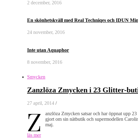
2 december, 2016
En skönhetskväll med Real Techniqes och IDUN Min
24 november, 2016
Inte utan Aquaphor
8 november, 2016
Smycken
Zanzlöza Zmycken i 23 Glitter-but
27 april, 2014
/
Z
anzlöza Zmycken satsar och har öppnat upp 23 ny
gjort om sin nätbutik och supermodellen Carol
maj.
läs mer