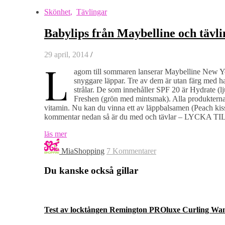
Skönhet
,
Tävlingar
Babylips från Maybelline och tävli
29 april, 2014
/
L
agom till sommaren lanserar Maybelline New Yo
snyggare läppar. Tre av dem är utan färg med ha
strålar. De som innehåller SPF 20 är Hydrate (
Freshen (grön med mintsmak). Alla produkterna 
vitamin. Nu kan du vinna ett av läppbalsamen (Peach kiss
kommentar nedan så är du med och tävlar – LYCKA TILL! 
läs mer
MiaShopping
7 Kommentarer
Du kanske också gillar
Test av locktången Remington PROluxe Curling Wa