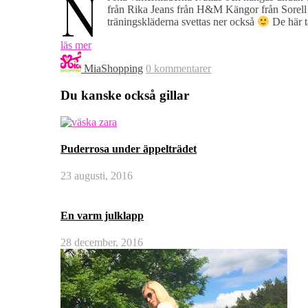
N
från Rika Jeans från H&M Kängor från Sorel
träningskläderna svettas ner också
De här ta
läs mer
MiaShopping
0 kommentarer
Du kanske också gillar
Puderrosa under äppelträdet
23 augusti, 2016
En varm julklapp
28 december, 2016