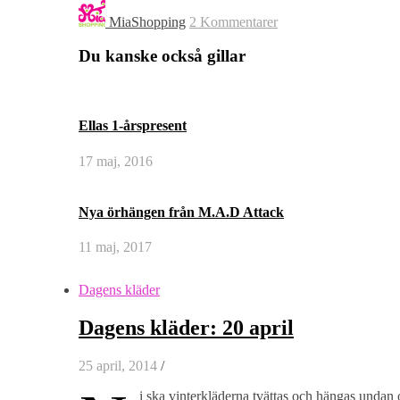
MiaShopping
2 Kommentarer
Du kanske också gillar
Ellas 1-årspresent
17 maj, 2016
Nya örhängen från M.A.D Attack
11 maj, 2017
Dagens kläder
Dagens kläder: 20 april
25 april, 2014
/
i ska vinterkläderna tvättas och hängas undan