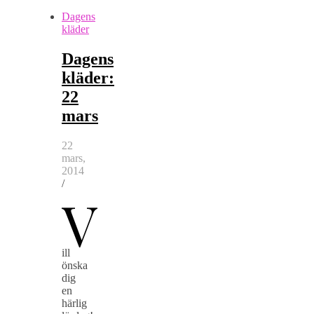
Dagens
kläder
Dagens
kläder:
22
mars
22
mars,
2014
/
V
ill
önska
dig
en
härlig