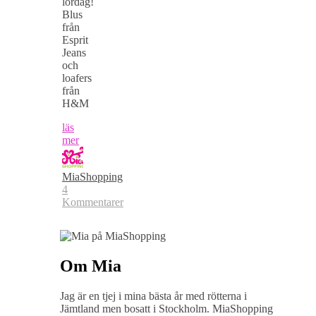
lördag!
Blus
från
Esprit
Jeans
och
loafers
från
H&M
läs
mer
MiaShopping
4
Kommentarer
Om Mia
Jag är en tjej i mina bästa år med rötterna i
Jämtland men bosatt i Stockholm. MiaShopping