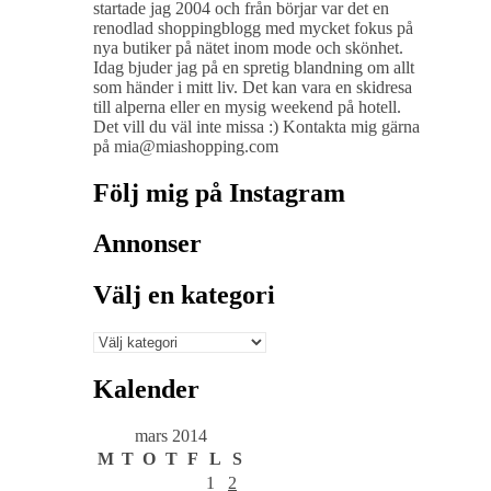
startade jag 2004 och från börjar var det en
renodlad shoppingblogg med mycket fokus på
nya butiker på nätet inom mode och skönhet.
Idag bjuder jag på en spretig blandning om allt
som händer i mitt liv. Det kan vara en skidresa
till alperna eller en mysig weekend på hotell.
Det vill du väl inte missa :) Kontakta mig gärna
på mia@miashopping.com
Följ mig på Instagram
Annonser
Välj en kategori
Välj
en
kategori
Kalender
mars 2014
M
T
O
T
F
L
S
1
2