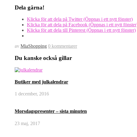
Dela gärna!
Klicka för att dela på Twitter (Öppnas i ett nytt fönster)
Klicka för att dela på Facebook (Öppnas i ett nytt fönster
Klicka för att dela till Pinterest (Öppnas i ett nytt fönster)
av
MiaShopping
0 kommentarer
Du kanske också gillar
Butiker med julkalendrar
1 december, 2016
Morsdagspresenter – sista minuten
23 maj, 2017