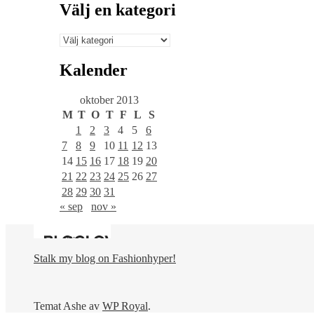
Välj en kategori
Välj
en
kategori
Kalender
oktober 2013
M
T
O
T
F
L
S
1
2
3
4
5
6
7
8
9
10
11
12
13
14
15
16
17
18
19
20
21
22
23
24
25
26
27
28
29
30
31
« sep
nov »
Stalk my blog on Fashionhyper!
Temat Ashe av
WP Royal
.