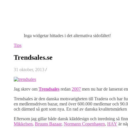
Inga widgetar hittades i det alternativa sidofältet!
Tips
Trendsales.se
31 oktober, 2013
/
Jag skrev om
Trendsales
redan
2007
men nu har de lanserat en 
Trendsales är den danska motsvarigheten till Tradera och har f
en medlemsdriven bazar, med över 600.000 medlemar och 90.0
och därmed så gott som nya. En rad av danska kvalitetsmärken 
Eftersom jag gillar både dansk kläddesign och inredning så finn
Mikkelsen
,
Bruuns Bazaar
,
Normann Copenhagen
,
HAY
är nå