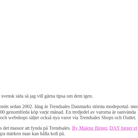
svensk sida så jag vill gärna tipsa om dem igen.
unnits sedan 2002. Idag är Trendsales Danmarks största modeportal- me
00 genomförda köp varje månad. En tredjedel av varorna är oanvända
och webshops säljer också nya varor via Trendsales Shops och Outlet.
s det massor att fynda på Trendsales.
By Malene Birger
,
DAY birger et
gra märken man kan hålla koll på.